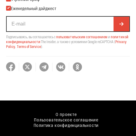
Еженедельный дайджест
Подписываясь, вы соглашаетесь с
пользовательским соглашением
и
политикой
конфиденциальности
The Insider,
а также с условиями Google reCAPTCHA
(
Privacy
Policy
,
Terms of Service
).
О проекте
Пользовательское соглашение
Политика конфиденциальности