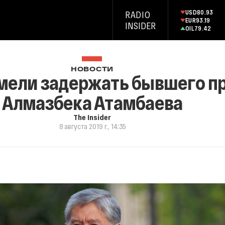
USD
80.93
RADIO
EUR
93.19
INSIDER
OIL
79.42
НОВОСТИ
умели задержать бывшего п
Алмазбека Атамбаева
The Insider
8 августа 2019 г., 14:35