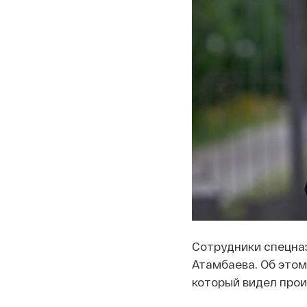
Сотрудники спецна
Атамбаева. Об это
который видел про