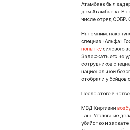
Атамбаев был задер
дом Атамбаева. В н
числе отряд СОБР.
Напомним, накануне
спецназ «Альфа» Г
попытку
силового з
Задержать его не у
сотрудников спецна
национальной безоп
отобрали у бойцов 
После этого в четв
МВД Киргизии
возб
Таш. Уголовные дел
убийство и захвате