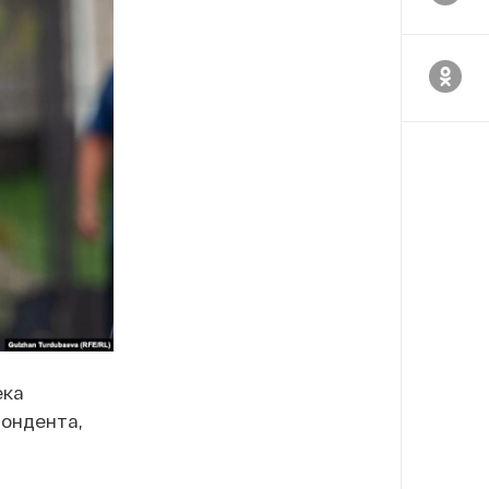
ека
пондента,