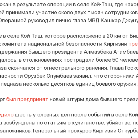
жан в результате операции в селе Кой-Таш, где нахо
ей принимали участие около двух тысяч сотрудников
 Операцией руководил лично глава МВД Кашкар Джун
 в селе Кой-Таш, которое расположено в 20 км от Би
оскомитета национальной безопасности Киргизии
пре
адержания бывшего президента Алмазбека Атамбаев
далось, в столкновениях пострадали более 50 челове
за скончался от огнестрельного ранения. Глава Гос
асности Орузбек Опумбаев заявил, что сторонники
спецназа несколько десятков единиц боевого оружия.
ерг
был предпринят
новый штурм дома бывшего прези
удило
шесть уголовных дел после событий в селе Кой
а возбуждены по статьям о хулиганстве, убийстве, п
 заложников. Генеральный прокурор Киргизии Откурб