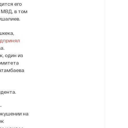
дится его
 МВД, в том
ушалиев.
шкека,
дпринял
а.
к, один из
комитета
 Атамбаева
дента.
-
окушении на
ек