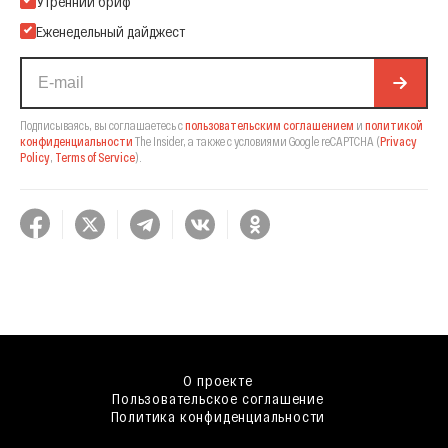
Утренний бриф
Еженедельный дайджест
Подписываясь, вы соглашаетесь с
пользовательским соглашением
и
политикой
конфиденциальности
The Insider,
а также с условиями Google reCAPTCHA
(
Privacy
Policy
,
Terms of Service
).
О проекте
Пользовательское соглашение
Политика конфиденциальности