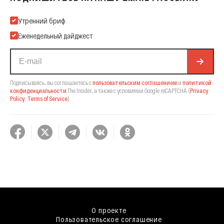
Подпишитесь на нашу Email-рассылку
Утренний бриф
Еженедельный дайджест
Подписываясь, вы соглашаетесь с
пользовательским соглашением
и
политикой
конфиденциальности
The Insider,
а также с условиями Google reCAPTCHA
(
Privacy
Policy
,
Terms of Service
).
О проекте
Пользовательское соглашение