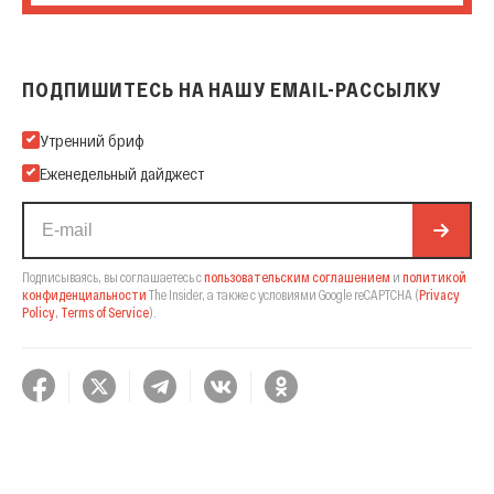
ПОДПИШИТЕСЬ НА НАШУ EMAIL-РАССЫЛКУ
Подпишитесь на нашу Email-рассылку
Утренний бриф
Еженедельный дайджест
Подписываясь, вы соглашаетесь с
пользовательским соглашением
и
политикой
конфиденциальности
The Insider,
а также с условиями Google reCAPTCHA
(
Privacy
Policy
,
Terms of Service
).