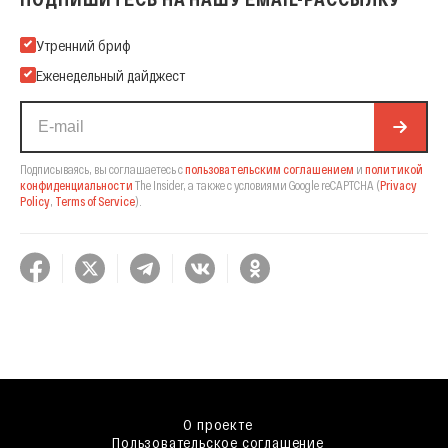
Подпишитесь на нашу Email-рассылку
Утренний бриф
Еженедельный дайджест
Подписываясь, вы соглашаетесь с
пользовательским соглашением
и
политикой
конфиденциальности
The Insider,
а также с условиями Google reCAPTCHA
(
Privacy
Policy
,
Terms of Service
).
О проекте
Пользовательское соглашение