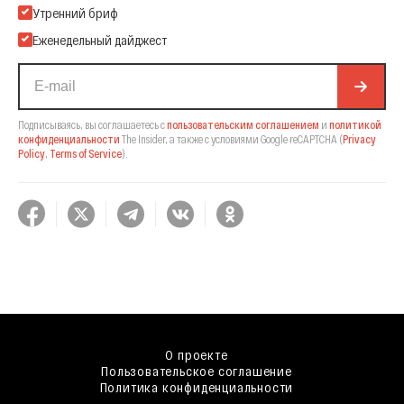
Подпишитесь на нашу Email-рассылку
Утренний бриф
Еженедельный дайджест
Подписываясь, вы соглашаетесь с
пользовательским соглашением
и
политикой
конфиденциальности
The Insider,
а также с условиями Google reCAPTCHA
(
Privacy
Policy
,
Terms of Service
).
О проекте
Пользовательское соглашение
Политика конфиденциальности