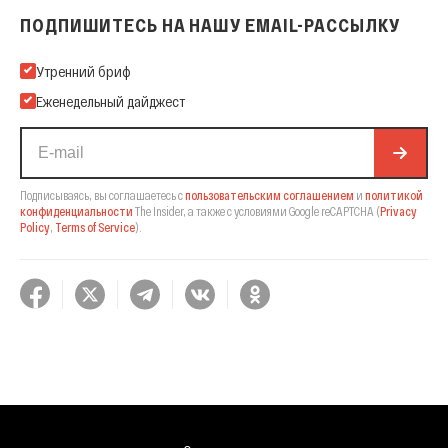
ПОДПИШИТЕСЬ НА НАШУ EMAIL-РАССЫЛКУ
Подпишитесь на нашу Email-рассылку
Утренний бриф
Еженедельный дайджест
Подписываясь, вы соглашаетесь с
пользовательским соглашением
и
политикой
конфиденциальности
The Insider,
а также с условиями Google reCAPTCHA
(
Privacy
Policy
,
Terms of Service
).