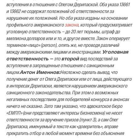
вступления в отношения с Олегом Дерипаской.
Оба указа 13661
и 13662 не содержат положений об ответственности за
нарушение их положений. Но оба указа изданы на основании
профильного американского
закона
, который предусматривает
уголовную ответственность — до 20 лет тюрьмы, штраф до
миллиона долларов или и то, и другое вместе. Закон оперирует
термином «лицо» (person), опять же, не проводя различий
между американскими лицами и иностранцами.
Уголовная
ответственность —
это
второй
вид последствий за
вступление в запрещенные отношения с санкционным
лицом.
Антон Именнов:
Несложно сделать вывод, что
получение денег от Олега Дерипаски или от лица, действующего
в интересах Дерипаски, является нарушением американского
санкционного законодательства. При этом о возможных
негативных последствиях для победителей конкурса в анонсах
ничего не сказано. Зато там указано, что адвокатское бюро
«ЕМПП» (они представляют интересы бизнесмена) не несет
ответственности за вручение призов (пункт 3), а сам Олег
Дерипаска, именуемый в тексте как «доверитель», вправе
прекратить отбор в любой момент времени без объяснения