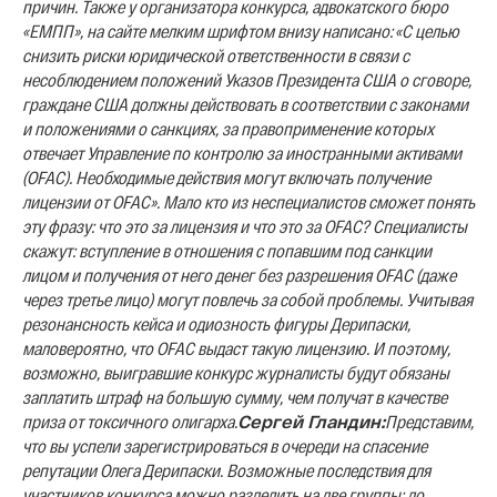
причин.
Также у организатора конкурса, адвокатского бюро
«ЕМПП», на сайте мелким шрифтом внизу написано: «
С целью
снизить риски юридической ответственности в связи с
несоблюдением положений Указов Президента США о сговоре,
граждане США должны действовать в соответствии с законами
и положениями о санкциях, за правоприменение которых
отвечает Управление по контролю за иностранными активами
(OFAC). Необходимые действия могут включать получение
лицензии от OFAC
». Мало кто из неспециалистов сможет понять
эту фразу: что это за лицензия и что это за OFAC? Специалисты
скажут: вступление в отношения с попавшим под санкции
лицом и получения от него денег без разрешения OFAC (даже
через третье лицо) могут повлечь за собой проблемы. Учитывая
резонансность кейса и одиозность фигуры Дерипаски,
маловероятно, что OFAC выдаст такую лицензию. И поэтому,
возможно, выигравшие конкурс журналисты будут обязаны
заплатить штраф на большую сумму, чем получат в качестве
приза от токсичного олигарха.
Сергей Гландин:
Представим,
что вы успели зарегистрироваться в очереди на спасение
репутации Олега Дерипаски. Возможные последствия для
участников конкурса можно разделить на две группы: до