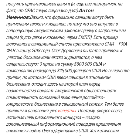
получить причитающиеся деньги (и, еще раз повторимся, не
факт, что OFAC такую лицензию даст).
Антон
Именнов:
Важно, что формально санкции могут быть
применены также и к изданию, потому что оно вступает в
запрещенную американским законом сделку с запрещенным
лицом (пусть даже и косвенно, через ЕМПП). Есть пример
включения в санкционный список пригожинского СМИ — РИА
ФАН в конце 2018 года.
Олег Дерипаска пытается привлечь к
участию большое количество журналистов, о чем
свидетельствуют 3 приза на сумму $600,000 США и
компенсация расходов до $25,000 долларов США.
Но выяснение
причин, по которым США ввели санкции в отношении
бизнесмена, отходит здесь на второй план перед
возможностью показать американской общественности
сомнительность оснований включения российско-
киприотского бизнесмена в санкционный список. Тем более
причины и основания уже
известны
.
Поэтому, скорее всего,
истинная цель рискованного конкурса — создать
дополнительный информационный повод для привлечения
внимания к войне Олега Дерипаски с США. Хотя этическая