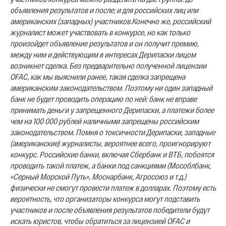
объявления результатов и после; и для российских лиц или
американских (западных) участников.
Конечно же, российский
журналист может участвовать в конкурсе, но как только
произойдет объявление результатов и он получит премию,
между ним и действующим в интересах Дерипаски лицом
возникнет сделка. Без предварительно полученной лицензии
OFAC, как мы выяснили ранее, такая сделка запрещена
американским законодательством. Поэтому ни один западный
банк не будет проводить операцию по ней: банк не вправе
принимать деньги у запрещенного Дерипаски, а платежи более
чем на 100 000 рублей наличными запрещены российским
законодательством. Помня о токсичности Дерипаски, западные
(американские) журналисты, вероятнее всего, проигнорируют
конкурс. Российские банки, включая Сбербанк и ВТБ, побоятся
проводить такой платеж, а банки под санкциями (Мособлбанк,
«Серный Морской Путь», Моснарбанк, Агросоюз и т.д.)
физически не смогут провести платеж в долларах. Поэтому есть
вероятность, что организаторы конкурса могут подставить
участников и после объявления результатов победители будут
искать юристов, чтобы обратиться за лицензией OFAC и