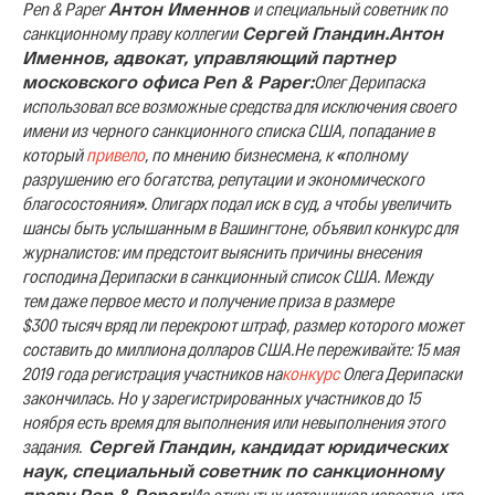
Pen & Paper
Антон Именнов
и специальный советник по
санкционному праву коллегии
Сергей Гландин.
Антон
Именнов, адвокат, управляющий партнер
московского офиса Pen & Paper:
Олег Дерипаска
использовал все возможные средства для исключения своего
имени из черного санкционного списка США, попадание в
который
привело
, по мнению бизнесмена,
к
«
полному
разрушению
его богатства, репутации и экономического
благосостояния
»
. Олигарх подал иск в суд, а чтобы увеличить
шансы быть услышанным в Вашингтоне, объявил конкурс для
журналистов: им предстоит выяснить причины внесения
господина Дерипаски в санкционный список США. Между
тем
даже первое место и получение приза в размере
$300 тысяч вряд ли перекроют штраф, размер которого может
составить до миллиона долларов США.
Не переживайте: 15 мая
2019 года регистрация участников на
конкурс
Олега Дерипаски
закончилась. Но у зарегистрированных участников до 15
ноября есть время для выполнения или невыполнения этого
задания.
Сергей Гландин, кандидат юридических
наук, специальный советник по санкционному
праву Pen & Paper:
Из открытых источников известно, что