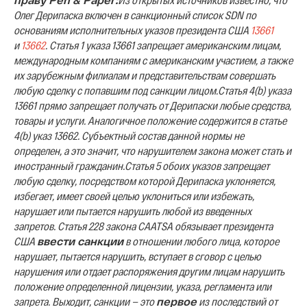
Олег Дерипаска включен в санкционный список SDN по
основаниям исполнительных указов президента США
13661
и
13662
. Статья 1 указа 13661 запрещает американским лицам,
международным компаниям с американским участием, а также
их зарубежным филиалам и представительствам совершать
любую сделку с попавшим под санкции лицом.
Статья 4(b) указа
13661 прямо запрещает получать от Дерипаски любые средства,
товары и услуги. Аналогичное положение содержится в статье
4(b) указ 13662. Субъектный состав данной нормы не
определен, а это значит, что нарушителем закона может стать и
иностранный гражданин.
Статья 5 обоих указов запрещает
любую сделку, посредством которой Дерипаска уклоняется,
избегает, имеет своей целью уклониться или избежать,
нарушает или пытается нарушить любой из введенных
запретов. Статья 228 закона CAATSA обязывает президента
США
ввести санкции
в отношении любого лица, которое
нарушает, пытается нарушить, вступает в сговор с целью
нарушения или отдает распоряжения другим лицам нарушить
положение определенной лицензии, указа, регламента или
запрета. Выходит, санкции — это
первое
из последствий от