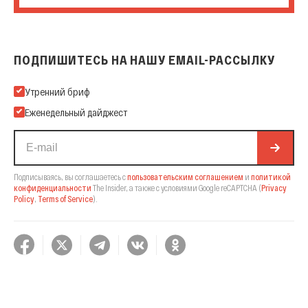
ПОДПИШИТЕСЬ НА НАШУ EMAIL-РАССЫЛКУ
Подпишитесь на нашу Email-рассылку
Утренний бриф
Еженедельный дайджест
Подписываясь, вы соглашаетесь с
пользовательским соглашением
и
политикой
конфиденциальности
The Insider,
а также с условиями Google reCAPTCHA
(
Privacy
Policy
,
Terms of Service
).