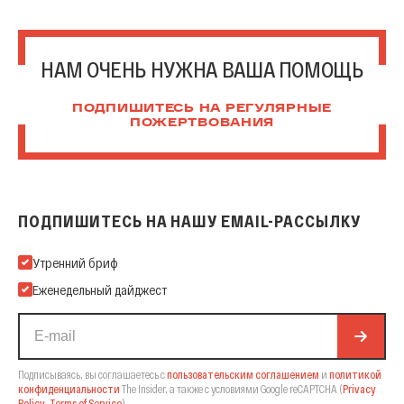
НАМ ОЧЕНЬ НУЖНА ВАША ПОМОЩЬ
ПОДПИШИТЕСЬ НА РЕГУЛЯРНЫЕ
ПОЖЕРТВОВАНИЯ
ПОДПИШИТЕСЬ НА НАШУ EMAIL-РАССЫЛКУ
Подпишитесь на нашу Email-рассылку
Утренний бриф
Еженедельный дайджест
Подписываясь, вы соглашаетесь с
пользовательским соглашением
и
политикой
конфиденциальности
The Insider,
а также с условиями Google reCAPTCHA
(
Privacy
Policy
,
Terms of Service
).