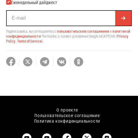
Еженедельный дайджест
Подписываясь, вы соглашаетесь с
пользовательским соглашением
и
политикой
конфиденциальности
The Insider,
а также с условиями Google reCAPTCHA
(
Privacy
Policy
,
Terms of Service
).
О проекте
Пользовательское соглашение
Политика конфиденциальности