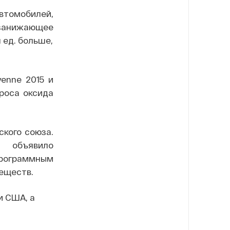
автомобилей,
 занижающее
 ед. больше,
enne 2015 и
броса оксида
ского союза.
и объявило
рограммным
еществ.
и США, а