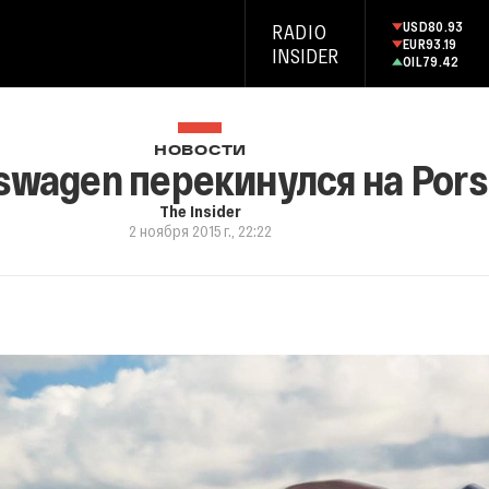
USD
80.93
RADIO
EUR
93.19
INSIDER
OIL
79.42
НОВОСТИ
swagen перекинулся на Pors
The Insider
2 ноября 2015 г., 22:22