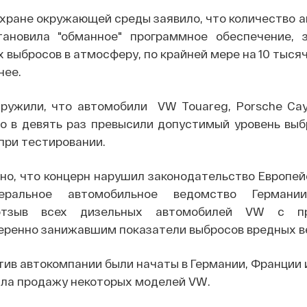
хране окружающей среды заявило, что количество 
ановила "обманное" программное обеспечение,
 выбросов в атмосферу, по крайней мере на 10 тысяч
нее.
ужили, что автомобили VW Touareg, Porsche Cay
ro в девять раз превысили допустимый уровень вы
при тестировании.
но, что концерн нарушил законодательство Европей
еральное автомобильное ведомство Германи
 отзыв всех дизельных автомобилей VW с п
еренно занижавшим показатели выбросов вредных в
ив автокомпании были начаты в Германии, Франции 
ла продажу некоторых моделей VW.