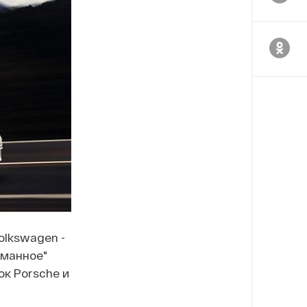
olkswagen -
бманное"
к Porsche и