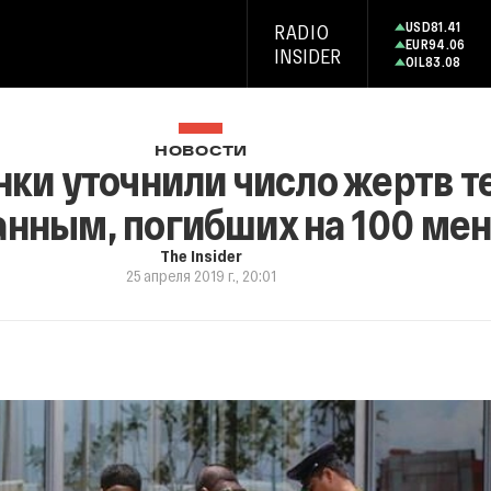
USD
81.41
RADIO
EUR
94.06
INSIDER
OIL
83.08
НОВОСТИ
ки уточнили число жертв те
нным, погибших на 100 ме
The Insider
25 апреля 2019 г., 20:01