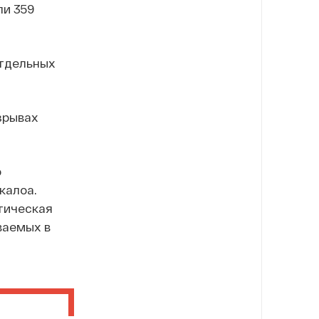
ли 359
отдельных
зрывах
о
калоа.
тическая
ваемых в