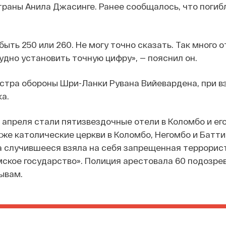
раны Анила Джасинге. Ранее сообщалось, что погиб
быть 250 или 260. Не могу точно сказать. Так много 
рудно установить точную цифру», — пояснил он.
стра обороны Шри-Ланки Рувана Вийевардена, при в
а.
 апреля стали пятизвездочные отели в Коломбо и ег
кже католические церкви в Коломбо, Негомбо и Батти
а случившееся взяла на себя запрещенная террорис
ское государство». Полиция арестовала 60 подозре
ывам.