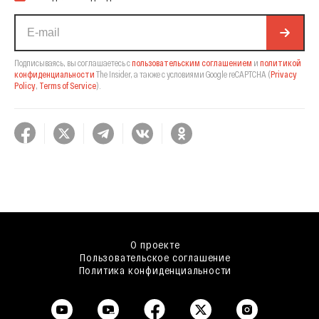
Подписываясь, вы соглашаетесь с
пользовательским соглашением
и
политикой
конфиденциальности
The Insider,
а также с условиями Google reCAPTCHA
(
Privacy
Policy
,
Terms of Service
).
О проекте
Пользовательское соглашение
Политика конфиденциальности