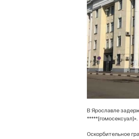
В Ярославле задерж
*****[гомосексуал]»
Оскорбительное гра