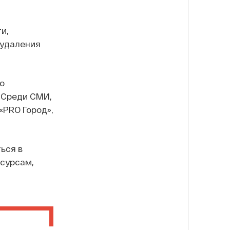
и,
 удаления
о
 Среди СМИ,
«PRO Город»,
ься в
сурсам,