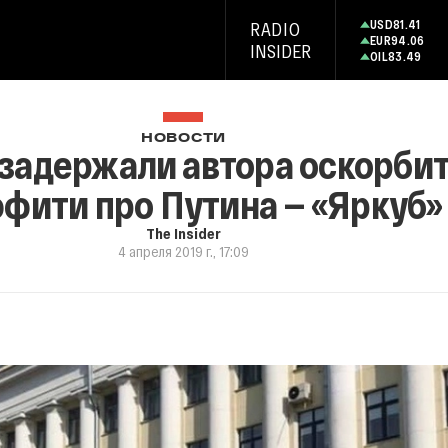
USD
81.41
RADIO
EUR
94.06
INSIDER
OIL
83.49
НОВОСТИ
 задержали автора оскорби
фити про Путина — «Яркуб»
The Insider
4 апреля 2019 г., 17:09