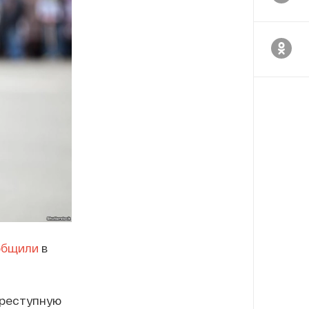
общили
в
преступную