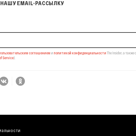
НАШУ EMAIL-РАССЫЛКУ
il-рассылку
пользовательским соглашением
и
политикой конфиденциальности
The Insider,
а также 
f Service
).
иальности