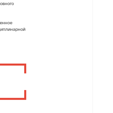
ловного
ленное
сциплинарной