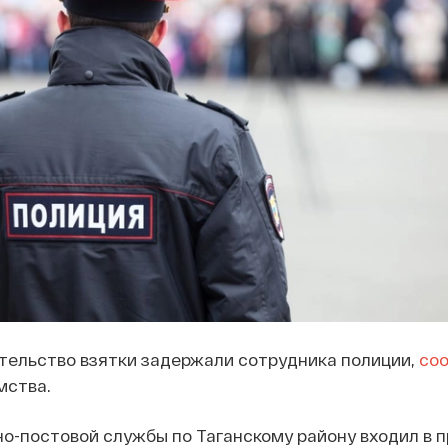
тельство взятки задержали сотрудника полиции,
со
мства.
о-постовой службы по Таганскому району входил в 