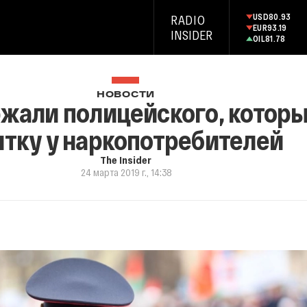
USD
80.93
RADIO
EUR
93.19
INSIDER
OIL
81.78
НОВОСТИ
ржали полицейского, котор
ятку у наркопотребителей
The Insider
24 марта 2019 г., 14:38