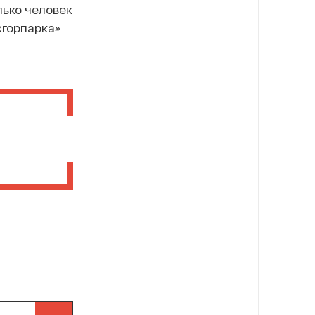
лько человек
сгорпарка»