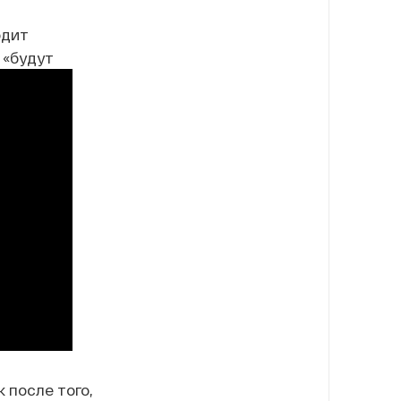
одит
 «будут
 после того,