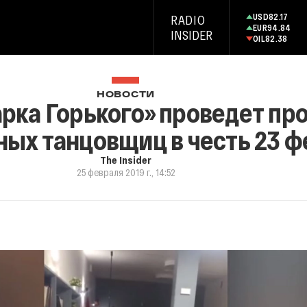
USD
82.17
RADIO
EUR
94.84
INSIDER
OIL
82.38
НОВОСТИ
рка Горького» проведет про
ых танцовщиц в честь 23 ф
The Insider
25 февраля 2019 г., 14:52