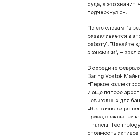
суда, а это значит,
подчеркнул он.
По его словам, "в р
разваливается в эт
работу". "Давайте 
экономики", — закл
В середине феврал
Baring Vostok Майк
«Первое коллекторс
и еще пятеро арест
невыгодных для бан
«Восточного» решен
принадлежавшей кол
Financial Technology
стоимость активов 