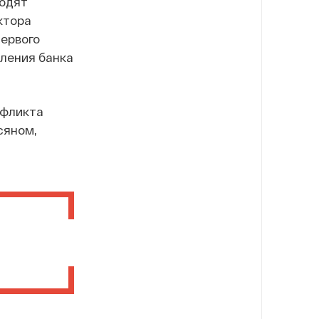
ходят
ктора
Первого
ления банка
нфликта
сяном,