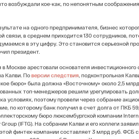
 что возбуждали кое-как, по непонятным соображения
езультате на одного предпринимателя, бизнес которо
ой связи, в среднем приходится 130 сотрудников, по
вдумаемся в эту цифру. Это становится серьезной пр
ючил президент.
я в Москве арестовали основателя инвестиционного
ла Калви.
По
версии следствия
, подконтрольная Калв
кое бюро» была должна «Восточному» около 2,5 млрд
ованных топ-менеджеров решили урегулировать дол
ка условиях, поэтому провели через собрание акцио
ие, по которому банк получил в счет долга от ПКБ 59
лекторскому бюро люксембургской компании Interna
 Group (IFTG). На собрании Калви и его коллеги заявил
этой финтех-компании составляет 3 млрд руб. ФСБ с