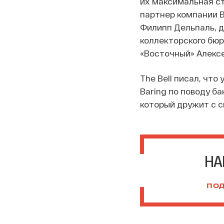
их максимальная ст
партнер компании В
Филипп Дельпаль, д
коллекторского бю
«Восточный» Алексе
The Bell писал, что
Baring по поводу б
который дружит с 
НА
ПОД