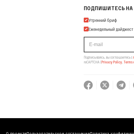
ПОДПИШИТЕСЬ НА 
Подпишитесь на нашу Ema
Утренний бриф
Еженедельный дайджест
Подписываясь, вы соглашаетесь с
reCAPTCHA
(
Privacy Policy
,
Terms o
О проекте
Пользовательское соглашение
Политика конфиденц