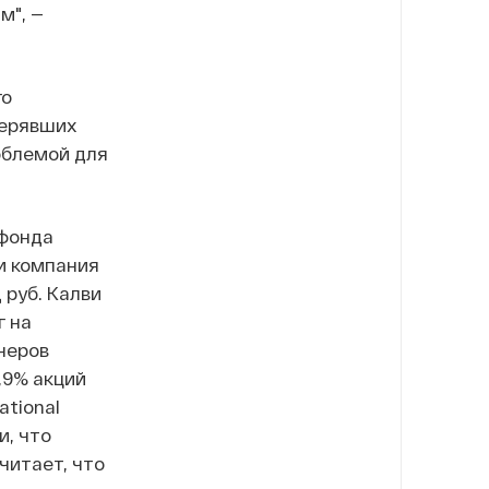
м", —
го
терявших
облемой для
 фонда
и компания
 руб. Калви
г на
неров
,9% акций
tional
и, что
читает, что