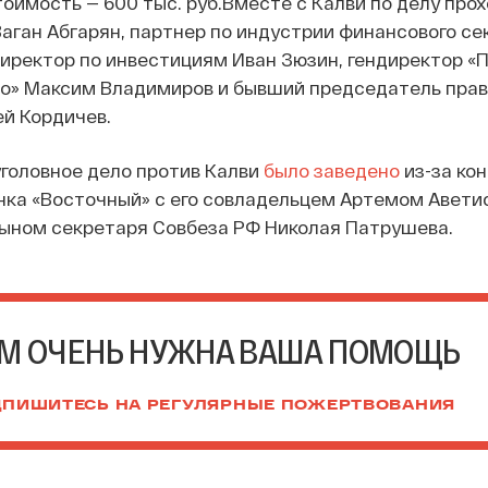
оимость — 600 тыс. руб.
Вместе с Калви по делу про
аган Абгарян, партнер по индустрии финансового се
иректор по инвестициям Иван Зюзин, гендиректор «
ро» Максим Владимиров и бывший председатель прав
й Кордичев.
 уголовное дело против Kалви
было заведено
из-за ко
анка «Восточный» с его совладельцем Артемом Авети
сыном секретаря Совбеза РФ Николая Патрушева.
М ОЧЕНЬ НУЖНА ВАША ПОМОЩЬ
ПИШИТЕСЬ НА РЕГУЛЯРНЫЕ ПОЖЕРТВОВАНИЯ