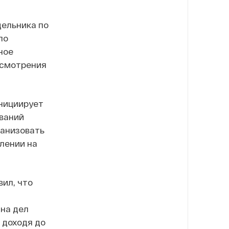
дельника по
по
ное
ссмотрения
инициирует
ваний
ганизовать
лении на
ил, что
ина дел
 доходя до