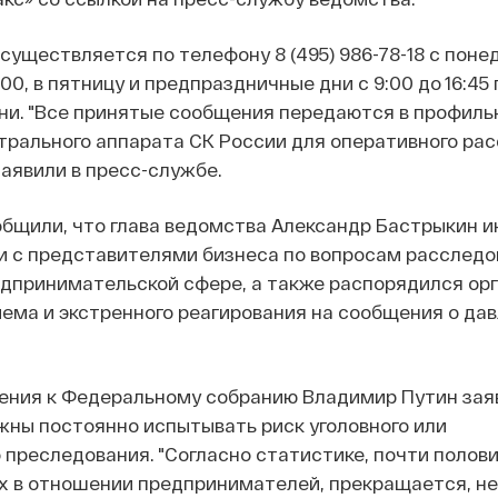
уществляется по телефону 8 (495) 986-78-18 с поне
8:00, в пятницу и предпраздничные дни с 9:00 до 16:45 
ни. "Все принятые сообщения передаются в профиль
трального аппарата СК России для оперативного ра
заявили в пресс-службе.
общили, что глава ведомства Александр Бастрыкин 
и с представителями бизнеса по вопросам расследо
едпринимательской сфере, а также распорядился ор
иема и экстренного реагирования на сообщения о дав
ения к Федеральному собранию Владимир Путин заяв
ны постоянно испытывать риск уголовного или
преследования. "Согласно статистике, почти полов
х в отношении предпринимателей, прекращается, не