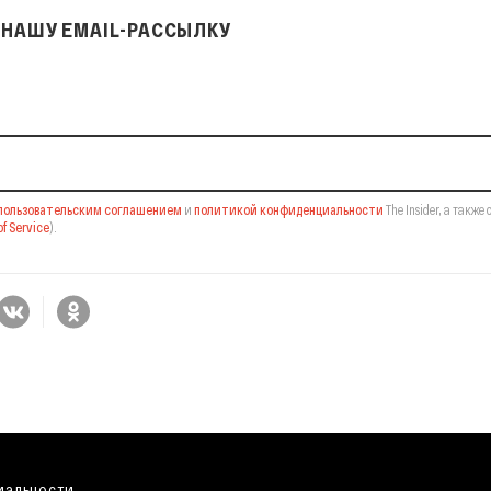
НАШУ EMAIL-РАССЫЛКУ
il-рассылку
пользовательским соглашением
и
политикой конфиденциальности
The Insider,
а также 
f Service
).
иальности