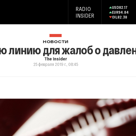
USD
82.17
RADIO
EUR
94.84
INSIDER
OIL
82.38
НОВОСТИ
ю линию для жалоб о давлен
The Insider
25 февраля 2019 г., 08:45