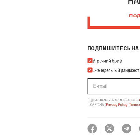
НА
ПОД
ПОДПИШИТЕСЬ НА 
Подпишитесь на нашу Ema
Утренний бриф
Еженедельный дайджест
Подписываясь, вы соглашаетесь с
reCAPTCHA
(
Privacy Policy
,
Terms o