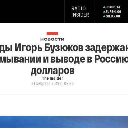
USD
81.41
RADIO
EUR
94.06
INSIDER
OIL
83.08
НОВОСТИ
ы Игорь Бузюков задержан
тмывании и выводе в Росси
долларов
The Insider
21 февраля 2019 г., 09:23