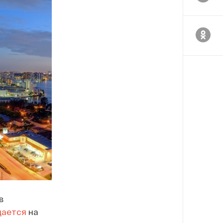
в
ается
на