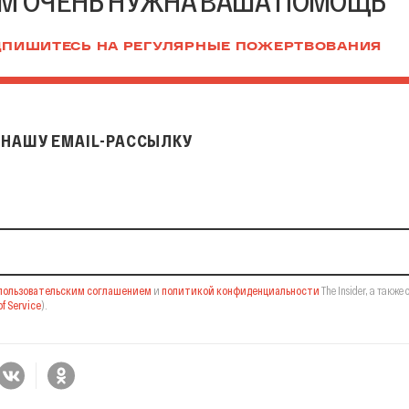
М ОЧЕНЬ НУЖНА ВАША ПОМОЩЬ
ПИШИТЕСЬ НА РЕГУЛЯРНЫЕ ПОЖЕРТВОВАНИЯ
НАШУ EMAIL-РАССЫЛКУ
il-рассылку
пользовательским соглашением
и
политикой конфиденциальности
The Insider,
а также 
f Service
).