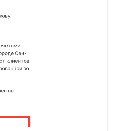
кову
 счетами
ороде Сан-
от клиентов
рованной во
ел на