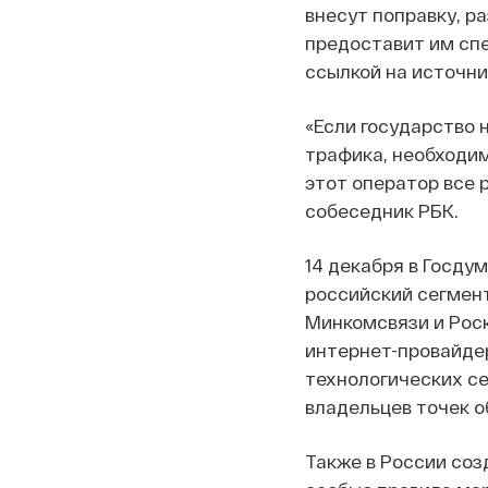
внесут поправку, р
предоставит им спе
ссылкой на источн
«Если государство 
трафика, необходим
этот оператор все 
собеседник РБК.
14 декабря в Госду
российский сегмент
Минкомсвязи и Рос
интернет-провайдер
технологических се
владельцев точек 
Также в России со