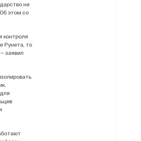
ударство не
Об этом со
я контроля
е Рунета, то
 — заявил
изолировать
ик.
 для
льцев
и
аботают