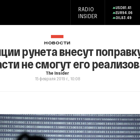
USD
81.41
RADIO
EUR
94.06
INSIDER
OIL
83.49
НОВОСТИ
яции рунета внесут поправку
асти не смогут его реализо
The Insider
15 февраля 2019 г., 10:08