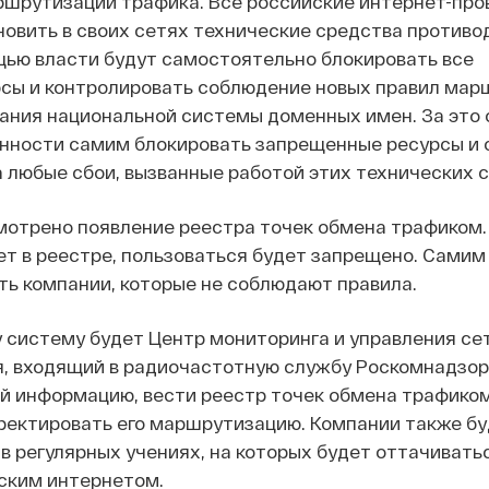
ршрутизации трафика. Все российские интернет-пр
овить в своих сетях технические средства противо
щью власти будут самостоятельно блокировать все
сы и контролировать соблюдение новых правил мар
ания национальной системы доменных имен. За это
анности самим блокировать запрещенные ресурсы и 
 любые сбои, вызванные работой этих технических с
мотрено появление реестра точек обмена трафиком.
ет в реестре, пользоваться будет запрещено. Самим
ь компании, которые не соблюдают правила.
 систему будет Центр мониторинга и управления се
, входящий в радиочастотную службу Роскомнадзор
й информацию, вести реестр точек обмена трафиком
ректировать его маршрутизацию. Компании также бу
в регулярных учениях, на которых будет оттачивать
ским интернетом.