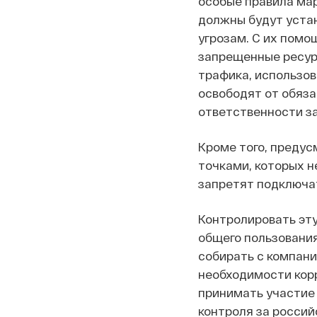
особые правила ма
должны будут устан
угрозам. С их помо
запрещенные ресур
трафика, использов
освободят от обяз
ответственности за
Кроме того, предус
точками, которых н
запретят подключат
Контролировать эту
общего пользования
собирать с компани
необходимости кор
принимать участие 
контроля за россий