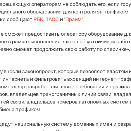
азрешающую операторам не соблюдать его, если гос
циального оборудования для контроля за трафиком. 
ики сообщают
РБК
,
ТАСС
и
"Прайм"
.
не сможет предоставить оператору оборудование дл
ое в рамках исполнения закона об устойчивой работ
равно сможет продолжить свою работу по старинке»,
му внесли законопроект, который позволяет властям 
 интернета и фильтровать входящий интернет-траф
комнадзор разработали новые требования и правила
ов, владельцев трансграничных линий связи, владе
тей связи, владельцев номеров автономных систем 
обмена трафиком.
здадут национальную систему доменных имен и разр