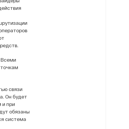
овайдеры
действия
шрутизации
 операторов
от
редств.
 Всеми
 точкам
тью связи
а. Он будет
 и при
дут обязаны
ся система