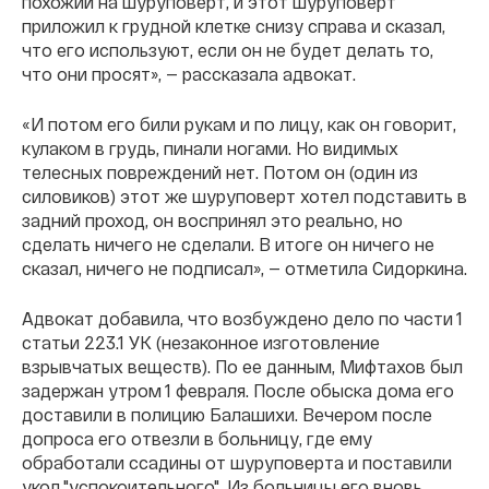
похожий на шуруповерт, и этот шуруповерт
приложил к грудной клетке снизу справа и сказал,
что его используют, если он не будет делать то,
что они просят», — рассказала адвокат.
«И потом его били рукам и по лицу, как он говорит,
кулаком в грудь, пинали ногами. Но видимых
телесных повреждений нет. Потом он (один из
силовиков) этот же шуруповерт хотел подставить в
задний проход, он воспринял это реально, но
сделать ничего не сделали. В итоге он ничего не
сказал, ничего не подписал», — отметила Сидоркина.
Адвокат добавила, что возбуждено дело по части 1
статьи 223.1 УК (незаконное изготовление
взрывчатых веществ). По ее данным, Мифтахов был
задержан утром 1 февраля. После обыска дома его
доставили в полицию Балашихи. Вечером после
допроса его отвезли в больницу, где ему
обработали ссадины от шуруповерта и поставили
укол "успокоительного". Из больницы его вновь