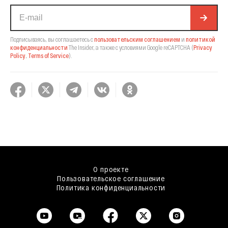
Подписываясь, вы соглашаетесь с
пользовательским соглашением
и
политикой
конфиденциальности
The Insider,
а также с условиями Google reCAPTCHA
(
Privacy
Policy
,
Terms of Service
).
О проекте
Пользовательское соглашение
Политика конфиденциальности