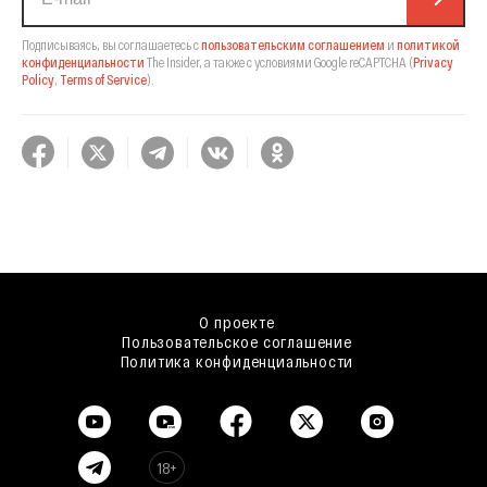
Подписываясь, вы соглашаетесь с
пользовательским соглашением
и
политикой
конфиденциальности
The Insider,
а также с условиями Google reCAPTCHA
(
Privacy
Policy
,
Terms of Service
).
О проекте
Пользовательское соглашение
Политика конфиденциальности
18+