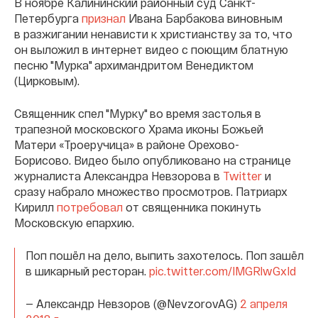
В ноябре Калининский районный суд Санкт-
Петербурга
признал
Ивана Барбакова виновным
в разжигании ненависти к христианству за то, что
он выложил в интернет видео с поющим блатную
песню "Мурка" архимандритом Венедиктом
(Цирковым).
Священник спел "Мурку" во время застолья в
трапезной московского Храма иконы Божьей
Матери «Троеручица» в районе Орехово-
Борисово. Видео было опубликовано на странице
журналиста Александра Невзорова в
Twitter
и
сразу набрало множество просмотров. Патриарх
Кирилл
потребовал
от священника покинуть
Московскую епархию.
Поп пошёл на дело, выпить захотелось. Поп зашёл
в шикарный ресторан.
pic.twitter.com/IMGRlwGxId
— Александр Невзоров (@NevzorovAG)
2 апреля