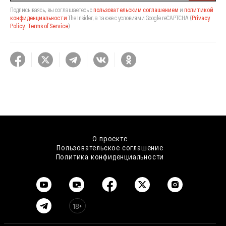
Подписываясь, вы соглашаетесь с
пользовательским соглашением
и
политикой
конфиденциальности
The Insider,
а также с условиями Google reCAPTCHA
(
Privacy
Policy
,
Terms of Service
).
О проекте
Пользовательское соглашение
Политика конфиденциальности
18+