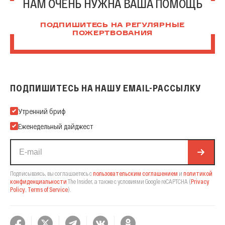
НАМ ОЧЕНЬ НУЖНА ВАША ПОМОЩЬ
ПОДПИШИТЕСЬ НА РЕГУЛЯРНЫЕ
ПОЖЕРТВОВАНИЯ
ПОДПИШИТЕСЬ НА НАШУ EMAIL-РАССЫЛКУ
Подпишитесь на нашу Email-рассылку
Утренний бриф
Еженедельный дайджест
Подписываясь, вы соглашаетесь с
пользовательским соглашением
и
политикой
конфиденциальности
The Insider,
а также с условиями Google reCAPTCHA
(
Privacy
Policy
,
Terms of Service
).