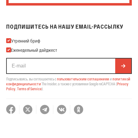
ПОДПИШИТЕСЬ НА НАШУ EMAIL-РАССЫЛКУ
Подпишитесь на нашу Email-рассылку
Утренний бриф
Еженедельный дайджест
Подписываясь, вы соглашаетесь с
пользовательским соглашением
и
политикой
конфиденциальности
The Insider,
а также с условиями Google reCAPTCHA
(
Privacy
Policy
,
Terms of Service
).