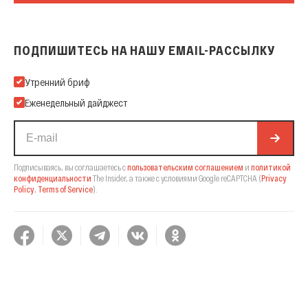
ПОДПИШИТЕСЬ НА НАШУ EMAIL-РАССЫЛКУ
Подпишитесь на нашу Email-рассылку
Утренний бриф
Еженедельный дайджест
Подписываясь, вы соглашаетесь с
пользовательским соглашением
и
политикой
конфиденциальности
The Insider,
а также с условиями Google reCAPTCHA
(
Privacy
Policy
,
Terms of Service
).