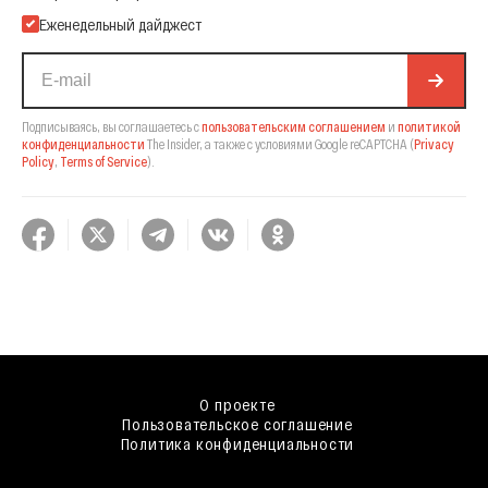
Еженедельный дайджест
Подписываясь, вы соглашаетесь с
пользовательским соглашением
и
политикой
конфиденциальности
The Insider,
а также с условиями Google reCAPTCHA
(
Privacy
Policy
,
Terms of Service
).
О проекте
Пользовательское соглашение
Политика конфиденциальности