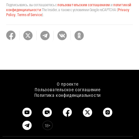
Подписываясь, вы соглашаетесь с
пользовательским соглашением
и
политикой
конфиденциальности
The Insider,
а также с условиями Google reCAPTCHA
(
Privacy
Policy
,
Terms of Service
).
О проекте
Пользовательское соглашение
Политика конфиденциальности
18+