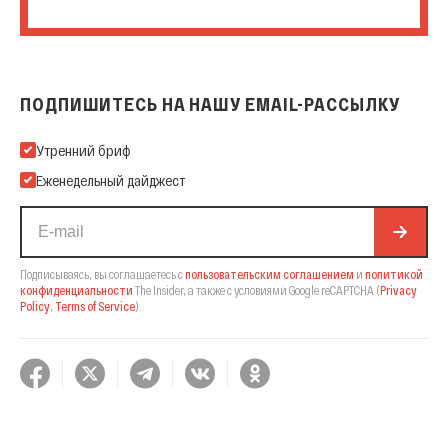
ПОДПИШИТЕСЬ НА НАШУ EMAIL-РАССЫЛКУ
Подпишитесь на нашу Email-рассылку
Утренний бриф
Еженедельный дайджест
Подписываясь, вы соглашаетесь с
пользовательским соглашением
и
политикой
конфиденциальности
The Insider,
а также с условиями Google reCAPTCHA
(
Privacy
Policy
,
Terms of Service
).