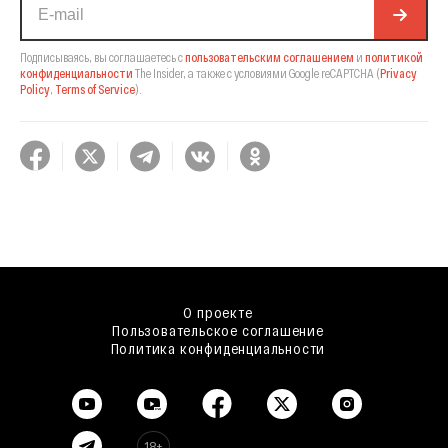
Подписываясь, вы соглашаетесь с
пользовательским соглашением
и
политикой
конфиденциальности
The Insider,
а также с условиями Google reCAPTCHA
(
Privacy
Policy
,
Terms of Service
).
О проекте
Пользовательское соглашение
Политика конфиденциальности
18+