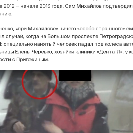
е 2012 — начале 2013 года. Сам Михайлов подтвердил
анию.
енко, «при Михайлове» ничего «особо страшного» ем
ыл случай, когда на Большом проспекте Петроградск
: специально нанятый человек падал под колеса ав
ицы Елены Черевко, хозяйки клиники «Дента-Л», у к
ости с Пригожиным.