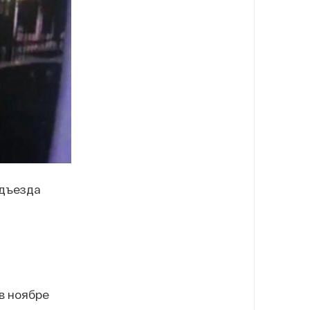
одъезда
в ноябре