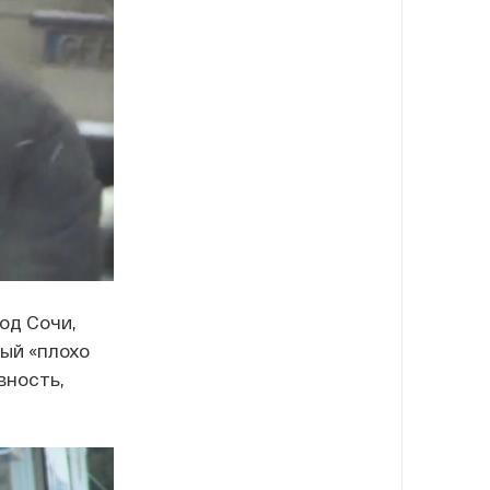
од Сочи,
рый «плохо
вность,