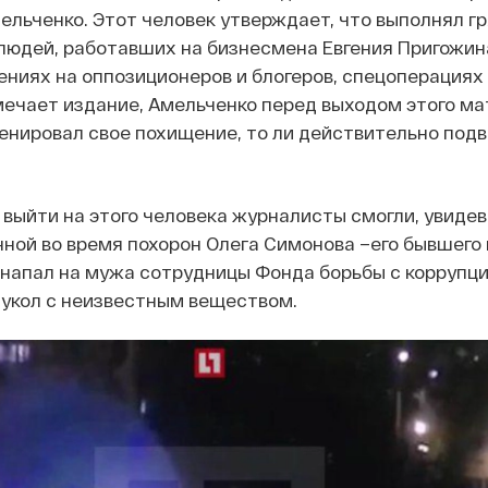
ельченко. Этот человек утверждает, что выполнял г
людей, работавших на бизнесмена Евгения Пригожин
ениях на оппозиционеров и блогеров, спецоперациях 
мечает издание, Амельченко перед выходом этого м
ценировал свое похищение, то ли действительно подв
 выйти на этого человека журналисты смогли, увидев 
ной во время похорон Олега Симонова –его бывшего 
у напал на мужа сотрудницы Фонда борьбы с коррупц
 укол с неизвестным веществом.