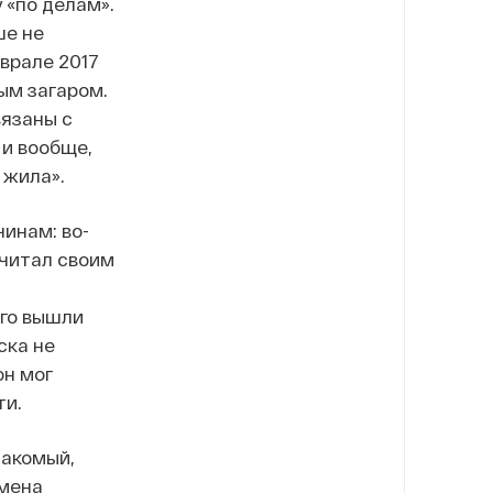
 «по делам».
ше не
еврале 2017
ным загаром.
вязаны с
 и вообще,
 жила».
чинам: во-
считал своим
его вышли
ска не
он мог
ти.
накомый,
смена