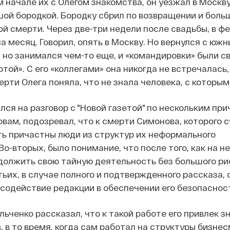
ом начале их с Олегом знакомства, он уезжал в Москву
ой бородкой. Бородку сбрил по возвращении и боль
ой смерти. Через две-три недели после свадьбы, в ф
на месяц. Говорил, опять в Москву. Но вернулся с юж
, но занимался чем-то еще, и «командировки» были с
той». С его «коллегами» она никогда не встречалась,
ерти Олега поняла, что не знала человека, с которым
ся на разговор с "Новой газетой" по нескольким при
ловам, подозревал, что к смерти Симонова, которого 
ть причастны люди из структур их неформального
Во-вторых, было понимание, что после того, как на н
должить свою тайную деятельность без большого ри
тьих, в случае полного и подтвержденного рассказа, 
содействие редакции в обеспечении его безопаснос
льченко рассказал, что к такой работе его привлек з
 в то время, когда сам работал на структуры бизне