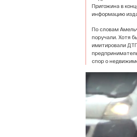
Пригожина в конц
информацию изд
По словам Амельч
поручали. Хотя б
имитировали ДТП
предпринимательн
спор о недвижим