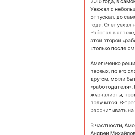
2016 года, в сам
Уезжал с небольш
отпускал, до сам
года, Олег уехал 
Работал в аптеке
этой второй «рабо
«только после см
Амельченко решил
первых, по его с
другом, могли бы
«работодателя». 
журналисты, про
получится. В-тре
рассчитывать на 
В частности, Аме
Андрей Михайлов,