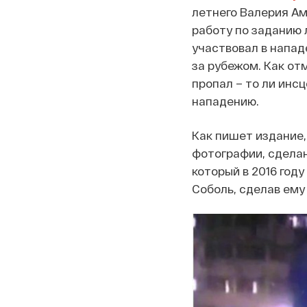
летнего Валерия Ам
работу по заданию 
участвовал в напад
за рубежом. Как от
пропал – то ли инс
нападению.
Как пишет издание,
фотографии, сделан
который в 2016 год
Соболь, сделав ему