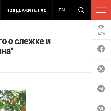
ПОДДЕРЖИТЕ НАС
EN
6276
о о слежке и
ина"