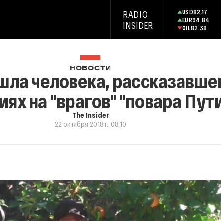
USD
82.17
RADIO
EUR
94.84
INSIDER
OIL
82.38
НОВОСТИ
ашла человека, рассказавшег
ях на "врагов" "повара Пут
The Insider
22 октября 2018 г., 08:10