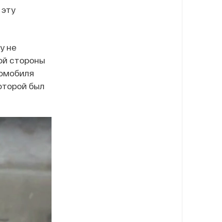
 эту
у не
ой стороны
томобиля
оторой был