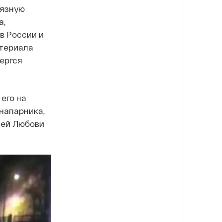
рязную
а,
в России и
атериала
ергся
его на
напарника,
ией Любови