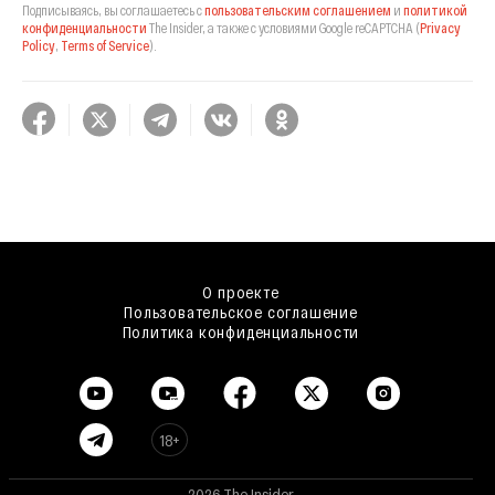
Подписываясь, вы соглашаетесь с
пользовательским соглашением
и
политикой
конфиденциальности
The Insider,
а также с условиями Google reCAPTCHA
(
Privacy
Policy
,
Terms of Service
).
О проекте
Пользовательское соглашение
Политика конфиденциальности
18+
2026 The Insider