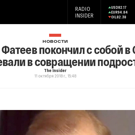
USD
82.17
RADIO
EUR
94.84
INSIDER
OIL
82.38
НОВОСТИ
Фатеев покончил с собой в 
евали в совращении подрос
The Insider
11 октября 2018 г., 15:48