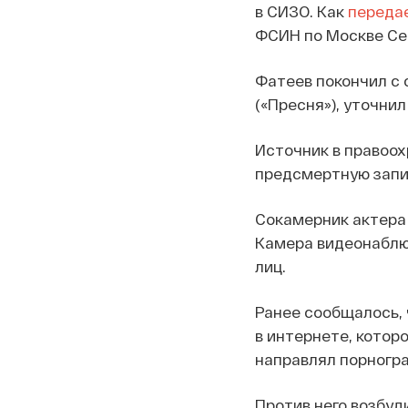
в СИЗО. Как
переда
ФСИН по Москве Сер
Фатеев покончил с 
(«Пресня»), уточни
Источник в правоох
предсмертную запис
Сокамерник актера 
Камера видеонаблю
лиц.
Ранее сообщалось,
в интернете, котор
направлял порногр
Против него возбуд