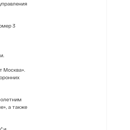
 управления
омер 3
и.
т Москва».
торонних
нолетним
е», а также
" и