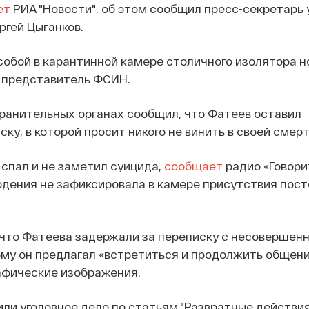
ет
РИА "Новости", об этом сообщил пресс-секретарь
гей Цыганков.
собой в карантинной камере столичного изолятора н
л представитель ФСИН.
ранительных органах сообщил, что Фатеев оставил
ку, в которой просит никого не винить в своей смерт
спал и не заметил суицида,
сообщает
радио «Говори
дения не зафиксировала в камере присутствия пос
 что Фатеева задержали за переписку с несовершен
ому он предлагал «встретиться и продолжить общени
афические изображения.
или уголовное дело по статьям "Развратные действия