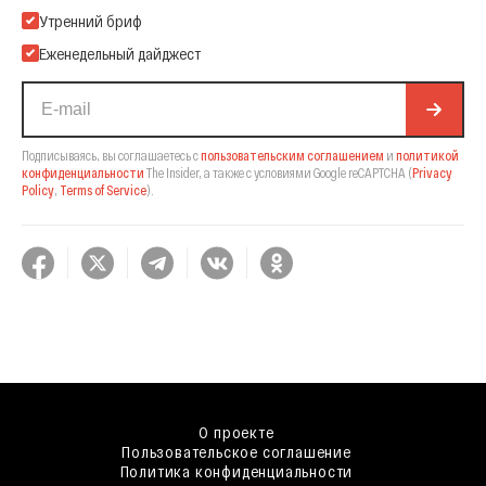
Подпишитесь на нашу Email-рассылку
Утренний бриф
Еженедельный дайджест
Подписываясь, вы соглашаетесь с
пользовательским соглашением
и
политикой
конфиденциальности
The Insider,
а также с условиями Google reCAPTCHA
(
Privacy
Policy
,
Terms of Service
).
О проекте
Пользовательское соглашение
Политика конфиденциальности