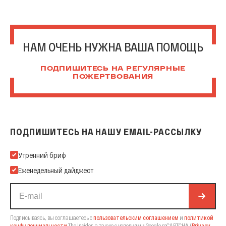
НАМ ОЧЕНЬ НУЖНА ВАША ПОМОЩЬ
ПОДПИШИТЕСЬ НА РЕГУЛЯРНЫЕ
ПОЖЕРТВОВАНИЯ
ПОДПИШИТЕСЬ НА НАШУ EMAIL-РАССЫЛКУ
Подпишитесь на нашу Email-рассылку
Утренний бриф
Еженедельный дайджест
Подписываясь, вы соглашаетесь с
пользовательским соглашением
и
политикой
конфиденциальности
The Insider,
а также с условиями Google reCAPTCHA
(
Privacy