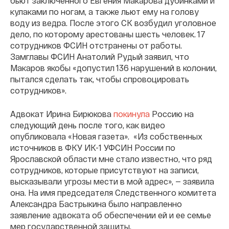
бьют заключенного Евгения Макарова дубинками и
кулаками по ногам, а также льют ему на голову
воду из ведра. После этого СК возбудил уголовное
дело, по которому арестованы шесть человек. 17
сотрудников ФСИН отстранены от работы.
Замглавы ФСИН Анатолий Рудый заявил, что
Макаров якобы «допустил 136 нарушений в колонии,
пытался сделать так, чтобы спровоцировать
сотрудников».
Адвокат Ирина Бирюкова
покинула
Россию на
следующий день после того, как видео
опубликовала «Новая газета». «Из собственных
источников в ФКУ ИК-1 УФСИН России по
Ярославской области мне стало известно, что ряд
сотрудников, которые присутствуют на записи,
высказывали угрозы мести в мой адрес», — заявила
она. На имя председателя Следственного комитета
Александра Бастрыкина было направленно
заявление адвоката об обеспечении ей и ее семье
мер государственной защиты.