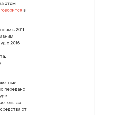
на этом
м
говорится
в
нном в 2011
давним
уд с 2016
й
та,
у
джетный
но передано
уре
бретены за
 средства от