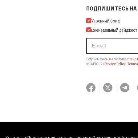
ПОДПИШИТЕСЬ НА 
Подпишитесь на нашу Ema
Утренний бриф
Еженедельный дайджест
Подписываясь, вы соглашаетесь с
reCAPTCHA
(
Privacy Policy
,
Terms o
О проекте
Пользовательское соглашение
Политика конфиденц