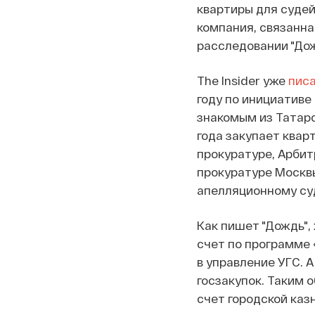
квартиры для судей
компания, связанна
расследовании "Дож
The Insider уже
пис
году по инициативе
знакомым из Татарс
года закупает квар
прокуратуре, Арби
прокуратуре Москв
апелляционному су
Как пишет "Дождь",
счет по программе 
в управление УГС. 
госзакупок. Таким 
счет городской каз