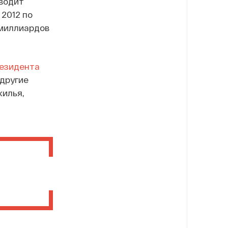
иводит
2012 по
 миллиардов
резидента
 другие
жилья,