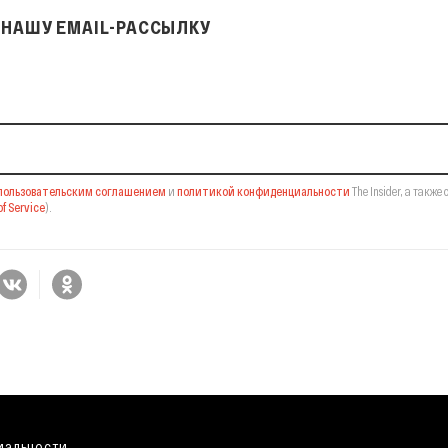
НАШУ EMAIL-РАССЫЛКУ
il-рассылку
пользовательским соглашением
и
политикой конфиденциальности
The Insider,
а также 
f Service
).
иальности