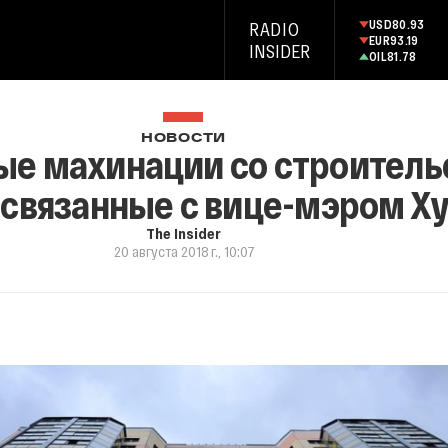
USD
80.93
RADIO
EUR
93.19
INSIDER
OIL
81.78
НОВОСТИ
е махинации со строитель
, связанные с вице-мэром 
The Insider
20 августа 2018 г., 10:07