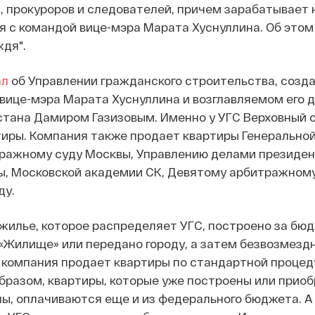
, прокуроров и следователей, причем зарабатывает 
я с командой вице-мэра Марата Хуснуллина. Об это
дя".
ал
об Управлении гражданского строительства, созда
 вице-мэра Марата Хуснуллина и возглавляемом его 
тана Дамиром Газизовым. Именно у УГС Верховный с
тиры. Компания также продает квартиры Генерально
тражному суду Москвы, Управлению делами президен
ы, Московской академии СК, Девятому арбитражном
ду.
 жилье, которое распределяет УГС, построено за бю
«Жилище» или передано городу, а затем безвозмезд
А компания продает квартиры по стандартной процед
образом, квартиры, которые уже построены или прио
ны, оплачиваются еще и из федерального бюджета. А