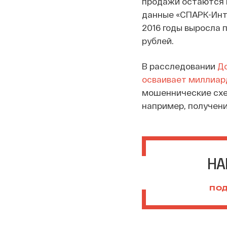
продажи остаются в
данные «СПАРК-Инте
2016 годы выросла п
рублей.
В расследовании
До
осваивает миллиард
мошеннические схем
например, получени
НА
ПОД