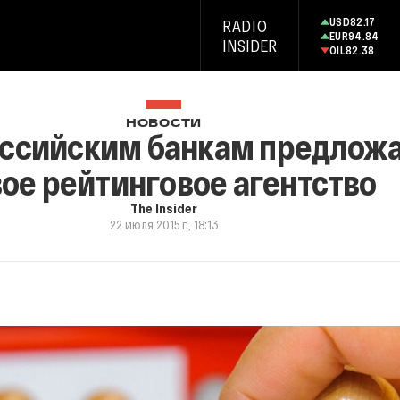
USD
82.17
RADIO
EUR
94.84
INSIDER
OIL
82.38
НОВОСТИ
ссийским банкам предложа
ое рейтинговое агентство
The Insider
22 июля 2015 г., 18:13