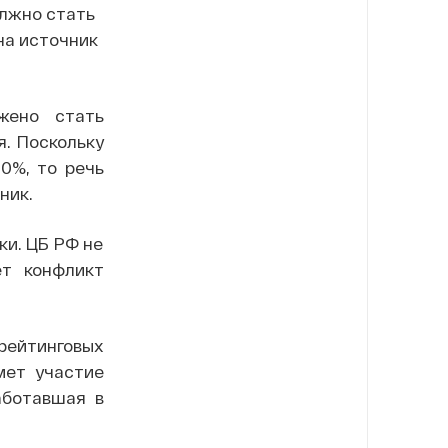
олжно стать
на источник
жено стать
я. Поскольку
0%, то речь
ник.
ки. ЦБ РФ не
ет конфликт
рейтинговых
мет участие
аботавшая в