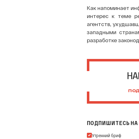
Как напоминает ин
интерес к теме р
агентств, ухудшавш
западными странам
разработке законод
НА
ПОД
ПОДПИШИТЕСЬ НА 
Подпишитесь на нашу Ema
Утренний бриф