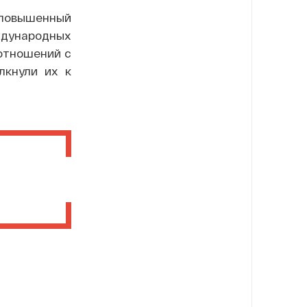
 повышенный
ждународных
оотношений с
лкнули их к