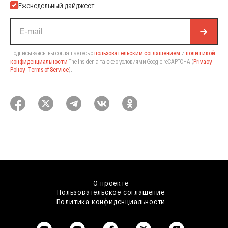
Еженедельный дайджест
Подписываясь, вы соглашаетесь с
пользовательским соглашением
и
политикой
конфиденциальности
The Insider,
а также с условиями Google reCAPTCHA
(
Privacy
Policy
,
Terms of Service
).
О проекте
Пользовательское соглашение
Политика конфиденциальности