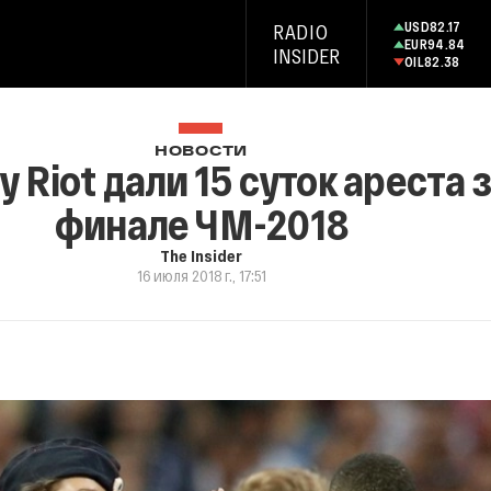
USD
82.17
RADIO
EUR
94.84
INSIDER
OIL
82.38
НОВОСТИ
 Riot дали 15 суток ареста 
финале ЧМ-2018
The Insider
16 июля 2018 г., 17:51