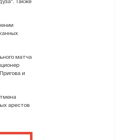
уза". Также
шении
ржанных
ьного матча
иционер
Пригова и
отмена
ных арестов