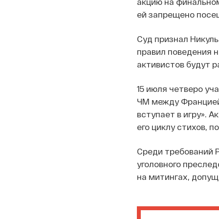
акцию на финально
ей запрещено посещ
Суд признал Никул
правил поведения 
активистов будут 
15 июля четверо уча
ЧМ между Францией 
вступает в игру».
Ак
его циклу стихов, 
Среди требований P
уголовного преслед
на митингах, допущ