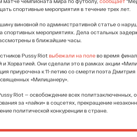
м матче чемпионата мира по футболу,
сообщает
"Мед
ать спортивные мероприятия в течение трех лет.
ьшину виновной по административной статье о нару
на спортивных мероприятиях. Дела остальных заде
рассмотрены в ближайшие часы.
стников Pussy Riot
выбежали на поле
во время финал
и Хорватией. Они сделали это в рамках акции «Мил
ция приурочена к 11-летию со смерти поэта Дмитрия 
посвященных «Милицанеру».
ussy Riot — освобождение всех политзаключенных, 
ования за «лайки» в соцсетях, прекращение незакон
ение политической конкуренции в стране.