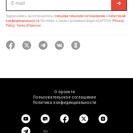
Подписываясь, вы соглашаетесь с
пользовательским соглашением
и
политикой
конфиденциальности
The Insider,
а также с условиями Google reCAPTCHA
(
Privacy
Policy
,
Terms of Service
).
О проекте
Пользовательское соглашение
Политика конфиденциальности
18+