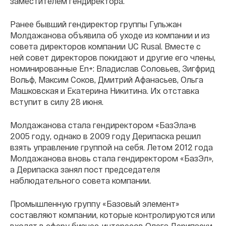
заместителем гендиректора.
Ранее бывший гендиректор группы Гульжан
Молдажанова объявила об уходе из компании и из
совета директоров компании UC Rusal. Вместе с
ней совет директоров покидают и другие его члены,
номинированные En+: Владислав Соловьев, Зигфрид
Вольф, Максим Соков, Дмитрий Афанасьев, Ольга
Машковская и Екатерина Никитина. Их отставка
вступит в силу 28 июня.
Молдажанова стала гендиректором «БазЭла»в
2005 году, однако в 2009 году Дерипаска решил
взять управление группой на себя. Летом 2012 года
Молдажанова вновь стала гендиректором «БазЭл»,
а Дерипаска занял пост председателя
наблюдательного совета компании.
Промышленную группу «Базовый элемент»
составляют компании, которые контролируются или
входят в сферу бизнес-интересов Олега Дерипаски.