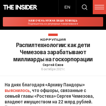
EN
НАМ ОЧЕНЬ НУЖНА ВАША ПОМОЩЬ
Подпишитесь на регулярные пожертвования
КОРРУПЦИЯ
Распилтехнологии: как дети
Чемезова зарабатывают
миллиарды на госкорпорации
Сергей Ежов
6 октября 2021 г.
На днях благодаря «Архиву Пандоры»
выяснилось
, что офшоры, связанные с
семьей главы «Ростеха» Сергея Чемезова,
владеют имуществом на 22 млрд рублей.