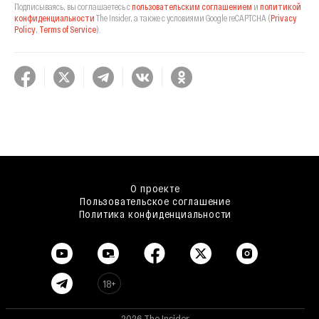
Подписываясь, вы соглашаетесь с
пользовательским соглашением
и
политикой
конфиденциальности
The Insider,
а также с условиями Google reCAPTCHA
(
Privacy
Policy
,
Terms of Service
).
О проекте
Пользовательское соглашение
Политика конфиденциальности
18+
2026 The Insider