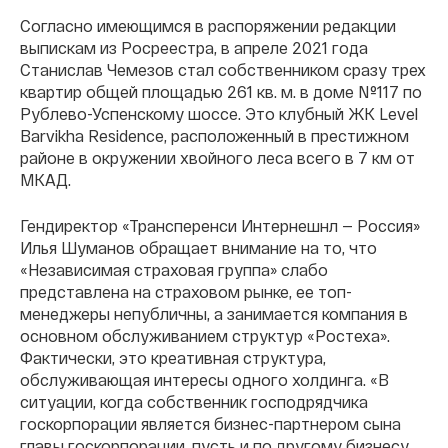
Согласно имеющимся в распоряжении редакции
выпискам из Росреестра, в апреле 2021 года
Станислав Чемезов стал собственником сразу трех
квартир общей площадью 261 кв. м. в доме №117 по
Рублево-Успенскому шоссе. Это клубный ЖК Level
Barvikha Residence, расположенный в престижном
районе в окружении хвойного леса всего в 7 км от
МКАД.
Гендиректор «Трансперенси Интернешнл — Россия»
Илья Шуманов обращает внимание на то, что
«Независимая страховая группа» слабо
представлена на страховом рынке, ее топ-
менеджеры непубличны, а занимается компания в
основном обслуживанием структур «Ростеха».
Фактически, это креативная структура,
обслуживающая интересы одного холдинга. «В
ситуации, когда собственник господрядчика
госкорпорации является бизнес-партнером сына
главы госкорпорации, пусть и по другому бизнесу,