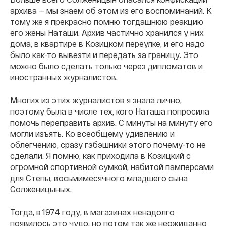
архива — мы знаем об этом из его воспоминаний. К
тому же я прекрасно помню тогдашнюю реакцию
его жены Наташи. Архив частично хранился у них
дома, в квартире в Козицком переулке, и его надо
было как-то вывезти и передать за границу. Это
можно было сделать только через дипломатов и
иностранных журналистов.
Многих из этих журналистов я знала лично,
поэтому была в числе тех, кого Наташа попросила
помочь переправить архив. С минуты на минуту его
могли изъять. Ко всеобщему удивлению и
облегчению, сразу гэбэшники этого почему-то не
сделали. Я помню, как приходила в Козицкий с
огромной спортивной сумкой, набитой памперсами
для Степы, восьмимесячного младшего сына
Солженицыных.
Тогда, в 1974 году, в магазинах ненадолго
появилось это чудо, но потом так же неожиданно