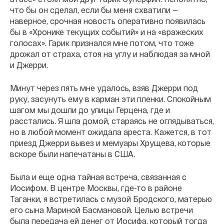
что бы он сделал, если бы меня схватили —
наверное, срочная новость оперативно появилась
бы в «Хронике текущих событий» и на «вражеских
голосах». Гарик признался мне потом, что тоже
дрожал от страха, стоя на углу и наблюдая за мной
и Джерри.
Минут через пять мне удалось, взяв Джерри под
руку, засунуть ему в карман эти пленки. Спокойным
шагом мы дошли до улицы Герцена, где и
расстались. Я шла домой, стараясь не оглядываться,
но в любой момент ожидала ареста. Кажется, в тот
приезд Джерри вывез и мемуары Хрущева, которые
вскоре были напечатаны в США.
Была и еще одна тайная встреча, связанная с
Иосифом. В центре Москвы, где-то в районе
Таганки, я встретилась с музой Бродского, матерью
его сына Мариной Басмановой. Целью встречи
была передача ей денег от Иосифа, который тогда