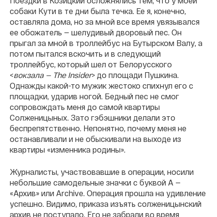
Поездки в Козицкий осложнялись тем, что у моей
собаки Кути в те дни была течка. Ее я, конечно,
оставляла дома, но за мной все время увязывался
ее обожатель — шелудивый дворовый пес. Он
прыгал за мной в троллейбус на Бутырском Валу, а
потом пытался вскочить и в следующий
троллейбус, который шел от Белорусского
<
вокзала — The Insider
> до площади Пушкина.
Однажды какой-то мужик жестоко спихнул его с
площадки, ударив ногой. Бедный пес не смог
сопровождать меня до самой квартиры
Солженицыных. Зато гэбэшники делали это
беспрепятственно. Непонятно, почему меня не
останавливали и не обыскивали на выходе из
квартиры «изменника родины».
Журналисты, участвовавшие в операции, носили
небольшие самодельные значки с буквой А —
«Архив» или Archive. Операция прошла на удивление
успешно. Видимо, приказа изъять солженицынский
архив не поступало. Его не забрали во время