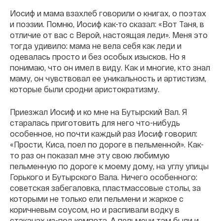
Иосиф и мама взахлеб говорили о книгах, о поэтах
и поэзии. Помню, Иосиф как-то сказал: «Вот Таня, в
отличие от вас с Верой, настоящая леди». Меня это
тогда удивило: мама не вела себя как леди и
одевалась просто и без особых изысков. Но я
понимаю, что он имел в виду. Как и многие, кто знал
маму, он чувствовал ее уникальность и артистизм,
которые были сродни аристократизму.
Приезжал Иосиф и ко мне на Бутырский Вал. Я
старалась приготовить для него что-нибудь
особенное, но почти каждый раз Иосиф говорил:
«Прости, Киса, поел по дороге в пельменной». Как-
то раз он показал мне эту свою любимую
пельменную по дороге к моему дому, на углу улицы
Горького и Бутырского Вала. Ничего особенного:
советская забегаловка, пластмассовые столы, за
которыми не только ели пельмени и жаркое с
коричневым соусом, но и распивали водку в
стаканах из-под компота. А пельмени там были и