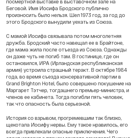
посмертной выставке в выставочном зале на
Беговой. Имя Иосифа Бродского публично
произносить было нельзя. Шел 1973 год, за год до
этого Бродского вынудили уехать из Союза.
С мамой Иосифа связывала потом многолетняя
дружба. Бродский часто навещал ее в Брайтоне,
где мама жила после отъезда из Союза. Однажды
он даже чуть не погиб там. В гостинице, где он
остановился, ИРА (Ирландская республиканская
армия) устроила страшный теракт. В октябре 1984
года, во время съезда консервативной партии в
Grand Brighton Hotel, было совершено покушение на
Маргарет Тэтчер, тогдашнего премьер-министра, и
членов ее кабинета. Тогда погибли пять человек,
так что опасность была серьезной.
История со взрывом, прогремевшим так близко,
щекотала Иосифу нервы. Ему такое нравилось, его
всегда привлекали опасные приключения. Чего