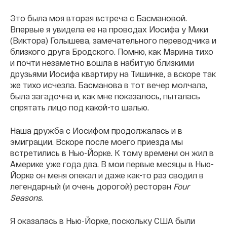
Это была моя вторая встреча с Басмановой.
Впервые я увидела ее на проводах Иосифа у Мики
(Виктора) Голышева, замечательного переводчика и
близкого друга Бродского. Помню, как Марина тихо
и почти незаметно вошла в набитую близкими
друзьями Иосифа квартиру на Тишинке, а вскоре так
же тихо исчезла. Басманова в тот вечер молчала,
была загадочна и, как мне показалось, пыталась
спрятать лицо под какой-то шалью.
Наша дружба с Иосифом продолжалась и в
эмиграции. Вскоре после моего приезда мы
встретились в Нью-Йорке. К тому времени он жил в
Америке уже года два. В мои первые месяцы в Нью-
Йорке он меня опекал и даже как-то раз сводил в
легендарный (и очень дорогой) ресторан
Four
Seasons
.
Я оказалась в Нью-Йорке, поскольку США были