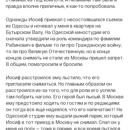
правда вполне приличные, я как-то попробовала.
Однажды Иосиф приехал с несостоявшихся съемок
из Одессы и ночевал у меня в квартире на
Бутырском Валу. На Одесской киностудии его
сначала утвердили на роль командира по фамилии
Рабинович в фильме то ли про Гражданскую войну,
то ли про Великую Отечественную, но в конце
концов снимать не стали: из Москвы пришел запрет.
В общем, поматросили и бросили.
Иосиф расстроился: ему льстило, что его
пригласили сниматься. Но главным образом он
расстроился из-за того, что для роли его успели
там побрить наголо. Его герой был лысый. В Москве
ему предстояло ходить по гостям и по редакциям:
он тогда все еще надеялся, что его напечатают! На
Одесской студии ему выдали рыжий парик, который
Иосиф в тот приезд в Москву не снимал. Спал он у
меня на полу — тоже в парике, и все время пытался