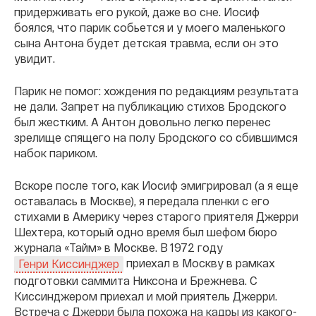
придерживать его рукой, даже во сне. Иосиф
боялся, что парик собьется и у моего маленького
сына Антона будет детская травма, если он это
увидит.
Парик не помог: хождения по редакциям результата
не дали. Запрет на публикацию стихов Бродского
был жестким. А Антон довольно легко перенес
зрелище спящего на полу Бродского со сбившимся
набок париком.
Вскоре после того, как Иосиф эмигрировал (а я еще
оставалась в Москве), я передала пленки с его
стихами в Америку через старого приятеля Джерри
Шехтера, который одно время был шефом бюро
журнала «Тайм» в Москве. В 1972 году
приехал в Москву в рамках
Генри Киссинджер
подготовки саммита Никсона и Брежнева. С
Киссинджером приехал и мой приятель Джерри.
Встреча с Джерри была похожа на кадры из какого-