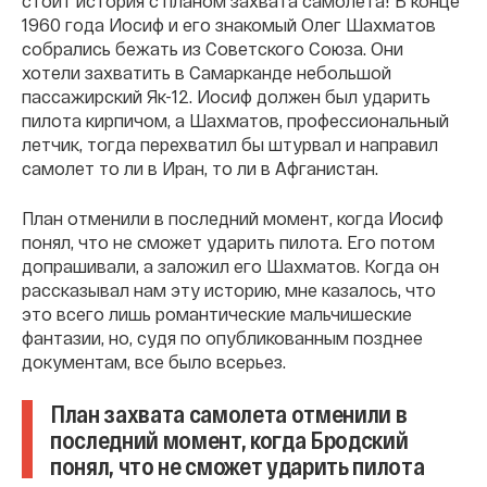
стоит история с планом захвата самолета! В конце
1960 года Иосиф и его знакомый Олег Шахматов
собрались бежать из Советского Союза. Они
хотели захватить в Самарканде небольшой
пассажирский Як-12. Иосиф должен был ударить
пилота кирпичом, а Шахматов, профессиональный
летчик, тогда перехватил бы штурвал и направил
самолет то ли в Иран, то ли в Афганистан.
План отменили в последний момент, когда Иосиф
понял, что не сможет ударить пилота. Его потом
допрашивали, а заложил его Шахматов. Когда он
рассказывал нам эту историю, мне казалось, что
это всего лишь романтические мальчишеские
фантазии, но, судя по опубликованным позднее
документам, все было всерьез.
План захвата самолета отменили в
последний момент, когда Бродский
понял, что не сможет ударить пилота