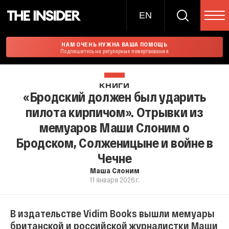
EN
НАМ ОЧЕНЬ НУЖНА ВАША ПОМОЩЬ
Подпишитесь на регулярные пожертвования
КНИГИ
«Бродский должен был ударить
пилота кирпичом». Отрывки из
мемуаров Маши Слоним о
Бродском, Солженицыне и войне в
Чечне
Маша Слоним
11 января 2026 г.
В издательстве Vidim Books вышли мемуары
британской и российской журналистки Маши