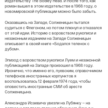
издательству The Bodley Head. И после того, как
роман вышел в этом издательстве в 1968 году, о
новомировской публикации можно было забыть.
Оказавшись на Западе, Солженицын пытался
судиться с Флегоном, но потом плюнул и отказался
от этой идеи. Историю с воровством рукописи и
незаконным изданием на Западе Солженицын
описывает в своей книге «Бодался теленок с
дубом».
Эпизод с воровством рукописи Луем и незаконной
публикацией на Западе произошел в 1968 году.
Иронично, что именно его, луевским, справочником
телефонов иностранных корпунктов я
воспользовалась 12 февраля 1974 года, чтобы
оповестить иностранные СМИ об аресте
Солженицына.
Александра Исаевича увезли на Лубянку — на