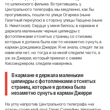
то шпионского фильма. Встретившись у
Центрального телеграфа, мы медленно, как бы
прогуливаясь, пошли по улице Огарева (ныне
Газетный переулок) в сторону улицы Герцена (ныне
Б. Никитская). Сердце у меня билось: в кармане я
держала маленькие черные цилиндры с
фотопленками отснятых страниц со стихами,
которые я должна была как-то незаметно сунуть в
карман дождевика Джерри. Я не знала, следят ли за
нами или нет, но тогда и за мной следили часто, а
уж за Джерри, который приехал с самим
Киссинджером, следили наверняка.
В кармане я держала маленькие
цилиндры с фотопленками отснятых
страниц, которые я должна была
незаметно сунуть в карман Джерри
На углу напротив Центрального телеграфа «на
атасе» стоял мой друг Гарик Суперфин. Непонятно,