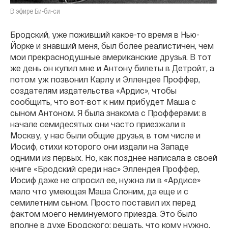
В эфире Би-би-си
Бродский, уже поживший какое-то время в Нью-
Йорке и знавший меня, был более реалистичен, чем
мои прекраснодушные американские друзья. В тот
же день он купил мне и Антону билеты в Детройт, а
потом уж позвонил Карлу и Эллендее Проффер,
создателям издательства «Ардис», чтобы
сообщить, что вот-вот к ним прибудет Маша с
сыном Антоном. Я была знакома с Профферами: в
начале семидесятых они часто приезжали в
Москву, у нас были общие друзья, в том числе и
Иосиф, стихи которого они издали на Западе
одними из первых. Но, как позднее написала в своей
книге «Бродский среди нас» Эллендея Проффер,
Иосиф даже не спросил ее, нужна ли в «Ардисе»
мало что умеющая Маша Слоним, да еще и с
семилетним сыном. Просто поставил их перед
фактом моего неминуемого приезда. Это было
вполне в духе Бродского: решать, что кому нужно,