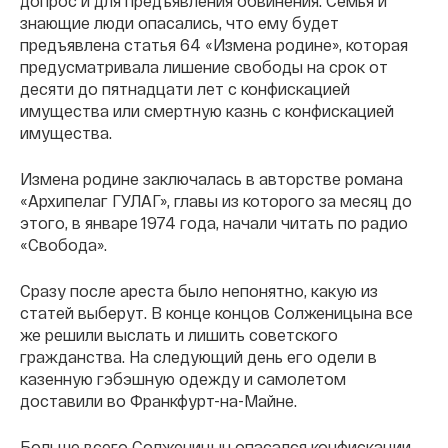
допрос и для предъявления обвинения. Семья и
знающие люди опасались, что ему будет
предъявлена статья 64 «Измена родине», которая
предусматривала лишение свободы на срок от
десяти до пятнадцати лет с конфискацией
имущества или смертную казнь с конфискацией
имущества.
Измена родине заключалась в авторстве романа
«Архипелаг ГУЛАГ», главы из которого за месяц до
этого, в январе 1974 года, начали читать по радио
«Свобода».
Сразу после ареста было непонятно, какую из
статей выберут. В конце концов Солженицына все
же решили выслать и лишить советского
гражданства. На следующий день его одели в
казенную гэбэшную одежду и самолетом
доставили во Франкфурт-на-Майне.
Больше всего Солженицын опасался конфискации