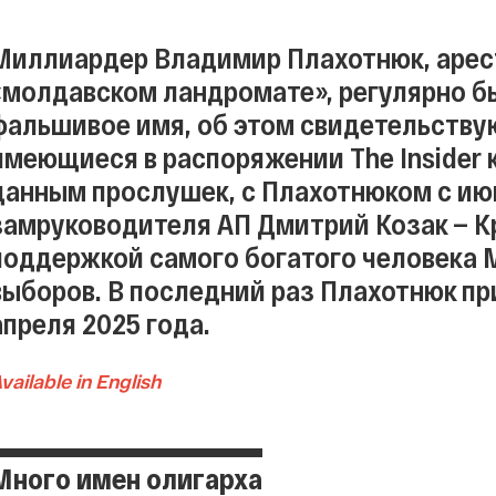
Миллиардер Владимир Плахотнюк, арест
«молдавском ландромате», регулярно бы
фальшивое имя, об этом свидетельству
имеющиеся в распоряжении The Insider 
данным прослушек, с Плахотнюком с июн
замруководителя АП Дмитрий Козак — К
поддержкой самого богатого человека 
выборов. В последний раз Плахотнюк пр
апреля 2025 года.
vailable in English
Много имен олигарха