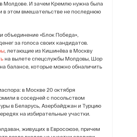
 в Молдове. И зачем Кремлю нужна была
ли в этом вмешательстве не последнюю
и объединение «Блок Победа»,
денег за голоса своих кандидатов.
ры
, летающие из Кишинёва в Москву
ть
на вылете спецслужбы Молдовы, Шор
и на балансе, которые можно обналичить
иаспора: в Москве 20 октября
рмили в соседней с посольством
уры в Беларусь, Азербайджан и Турцию
очередях на избирательные участки.
олдаван, живущих в Евросоюзе, причем
тв возле входов на участки следили