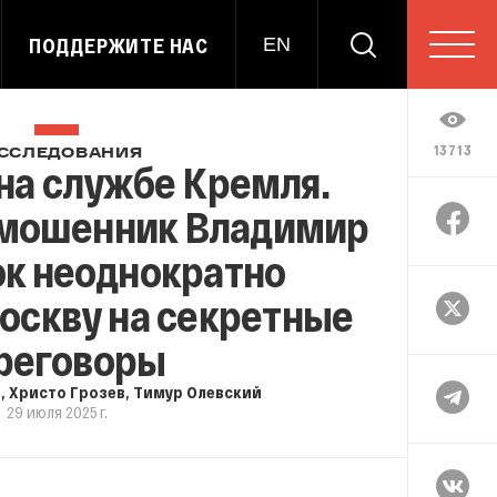
ПОДДЕРЖИТЕ НАС
EN
13713
ССЛЕДОВАНИЯ
на службе Кремля.
мошенник Владимир
к неоднократно
оскву на секретные
реговоры
в
,
Христо Грозев
,
Тимур Олевский
29 июля 2025 г.