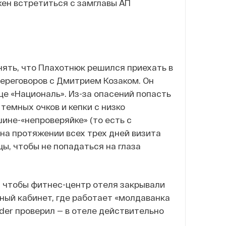
жен встретиться с замглавы АП
нять, что Плахотнюк решился приехать в
переговоров с Дмитрием Козаком. Он
це «Националь». Из-за опасений попасть
темных очков и кепки с низко
ине-«непроверяйке» (то есть с
на протяжении всех трех дней визита
ы, чтобы не попадаться на глаза
, чтобы фитнес-центр отеля закрывали
жный кабинет, где работает «молдаванка
sider проверил — в отеле действительно