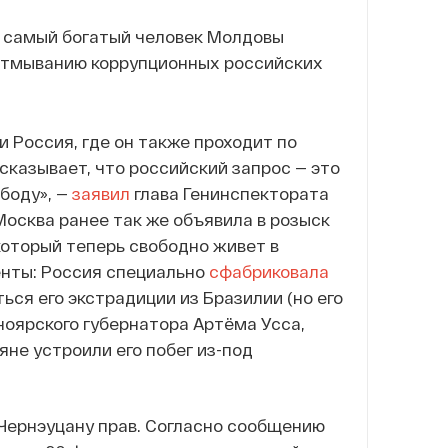
н самый богатый человек Молдовы
отмыванию коррупционных российских
 Россия, где он также проходит по
сказывает, что российский запрос — это
боду», —
заявил
глава Генинспектората
Москва ранее так же объявила в розыск
 который теперь свободно живет в
енты: Россия специально
сфабриковала
ься его экстрадиции из Бразилии (но его
сноярского губернатора Артёма Усса,
яне устроили его побег из-под
 Чернэуцану прав. Согласно сообщению