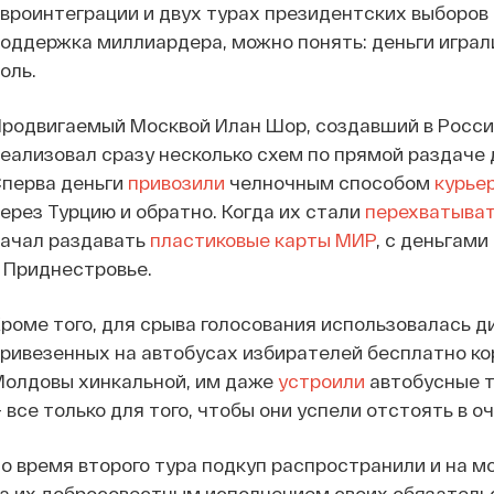
вроинтеграции и двух турах президентских выборов
оддержка миллиардера, можно понять: деньги игра
оль.
родвигаемый Москвой Илан Шор, создавший в Росси
еализовал сразу несколько схем по прямой раздаче 
Сперва деньги
привозили
челночным способом
курье
ерез Турцию и обратно. Когда их стали
перехватыва
начал раздавать
пластиковые карты МИР
, с деньгам
 Приднестровье.
роме того, для срыва голосования использовалась д
ривезенных на автобусах избирателей бесплатно ко
олдовы хинкальной, им даже
устроили
автобусные т
 все только для того, чтобы они успели отстоять в 
о время второго тура подкуп распространили и на м
а их добросовестным исполнением своих обязательс