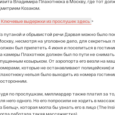
изита Владимира Плахотнюка в Москву, где тот дол
Дмитрием Козаком.
>
Ключевые выдержки из прослушек здесь
з путаной и обрывистой речи Дарвая можно было по
оскву, несмотря на уголовное дело, для секретных 
олжен был прилететь 4 июня и поселиться в гостини
а камеры Плахотнюк должен был по пути не снимать 
пущенным козырьком. От аэропорта его везли на маш
омерами, которые не останавливают полицейские) и 
лахотнюку нельзя было выходить из номера гостиниц
посторонним.
удя по прослушкам, миллиардер также платил за то
ля него одного. Но его попросили не ходить в масса
з Бельц», которая могла бы узнать его в лицо (The In
огда работала такая массажистка).