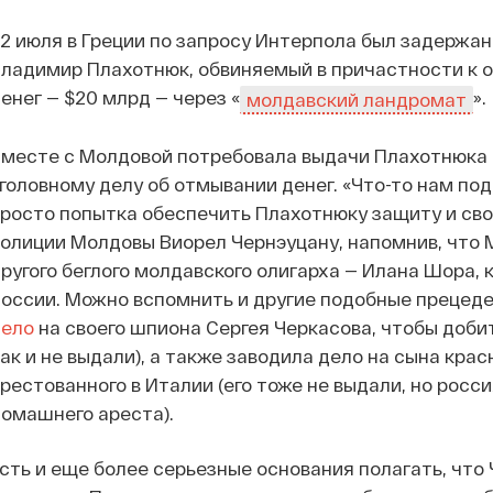
2 июля в Греции по запросу Интерпола был задержа
ладимир Плахотнюк, обвиняемый в причастности к 
енег — $20 млрд — через «
».
молдавский ландромат
месте с Молдовой потребовала выдачи Плахотнюка и
головному делу об отмывании денег. «Что-то нам под
росто попытка обеспечить Плахотнюку защиту и сво
олиции Молдовы Виорел Чернэуцану, напомнив, что 
ругого беглого молдавского олигарха — Илана Шора,
оссии. Можно вспомнить и другие подобные прецед
дело
на своего шпиона Сергея Черкасова, чтобы добит
ак и не выдали), а также заводила дело на сына кра
рестованного в Италии (его тоже не выдали, но росси
омашнего ареста).
сть и еще более серьезные основания полагать, что