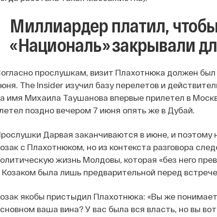
Миллиардер платил, чтобы
«Националь» закрывали дл
огласно прослушкам, визит Плахотнюка должен был п
юня. The Insider изучил базу перелетов и действите
а имя Михаила Таушанова впервые прилетел в Москву
летел поздно вечером 7 июня опять же в Дубай.
рослушки Дарвая заканчиваются в июне, и поэтому н
озак с Плахотнюком, но из контекста разговора след
олитическую жизнь Молдовы, которая «без него превр
 Козаком была лишь предварительной перед встрече
озак якобы пристыдил Плахотнюка: «Вы же понимаете,
сновном ваша вина? У вас была вся власть, но вы вот