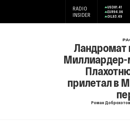
USD
81.41
RADIO
EUR
94.06
INSIDER
OIL
83.49
РА
Ландромат 
Миллиардер-
Плахотню
прилетал в М
пе
Роман Доброхото