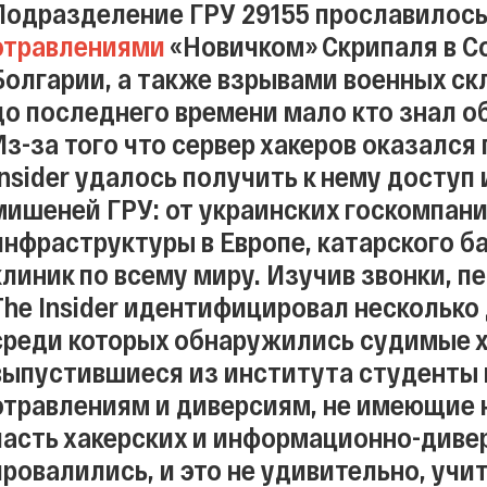
Подразделение ГРУ 29155 прославилось
отравлениями
«Новичком» Скрипаля в Со
Болгарии, а также взрывами военных скл
до последнего времени мало кто знал о
Из-за того что сервер хакеров оказался
Insider удалось получить к нему доступ
мишеней ГРУ: от украинских госкомпани
инфраструктуры в Европе, катарского б
клиник по всему миру. Изучив звонки, п
The Insider идентифицировал несколько
среди которых обнаружились судимые х
выпустившиеся из института студенты 
отравлениям и диверсиям, не имеющие н
часть хакерских и информационно-диве
провалились, и это не удивительно, учи