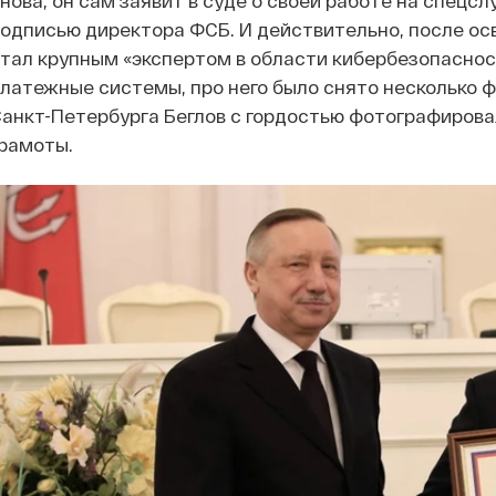
нова, он сам заявит в суде о своей работе на спецс
одписью директора ФСБ. И действительно, после ос
тал крупным «экспертом в области кибербезопаснос
латежные системы, про него было снято несколько ф
анкт-Петербурга Беглов с гордостью фотографирова
рамоты.