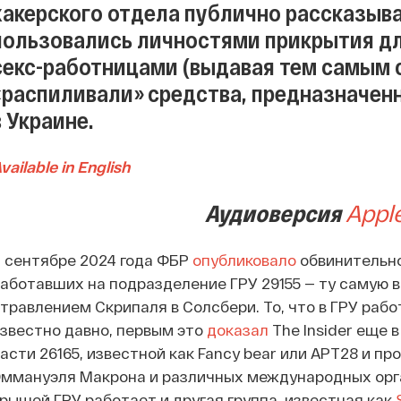
хакерского отдела публично рассказыва
пользовались личностями прикрытия дл
секс-работницами (выдавая тем самым 
«распиливали» средства, предназначен
в Украине.
vailable in English
Аудиоверсия
Appl
 сентябре 2024 года ФБР
опубликовало
обвинительно
аботавших на подразделение ГРУ 29155 — ту самую 
травлением Скрипаля в Солсбери. То, что в ГРУ раб
звестно давно, первым это
доказал
The Insider еще в
асти 26165, известной как Fancy bear или APT28 и 
ммануэля Макрона и различных международных орга
рышей ГРУ работает и другая группа, известная как