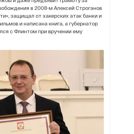
лужбы и даже предъявит грамоту за
вобождения в 2008-м Алексей Строганов
ти», защищал от хакерских атак банки и
ильмов и написана книга, а губернатор
лся с Флинтом при вручении ему