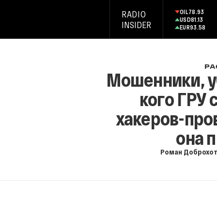
OIL
78.93
RADIO
USD
81.13
INSIDER
EUR
93.58
РА
Мошенники, у
кого ГРУ 
хакеров-про
она 
Роман Доброхо