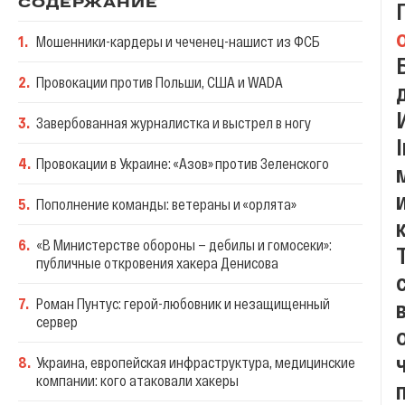
СОДЕРЖАНИЕ
1
.
Мошенники-кардеры и чеченец-нашист из ФСБ
2
.
Провокации против Польши, США и WADA
3
.
Завербованная журналистка и выстрел в ногу
4
.
Провокации в Украине: «Азов» против Зеленского
5
.
Пополнение команды: ветераны и «орлята»
6
.
«В Министерстве обороны — дебилы и гомосеки»:
публичные откровения хакера Денисова
7
.
Роман Пунтус: герой-любовник и незащищенный
сервер
8
.
Украина, европейская инфраструктура, медицинские
компании: кого атаковали хакеры