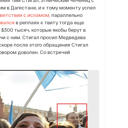
ения Тим Стигал, этнический чеченец с
м в Дагестане, и к тому моменту успел
тветствии с исламом,
параллельно
овался
в реплаях к твиту тогда еще
$300 тысяч, которые якобы берут в
чи с ним. Стигал просил Медведева
 Вскоре после этого обращения Стигал
говором доволен. Со встречей