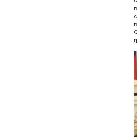
с
п
с
п
С
г