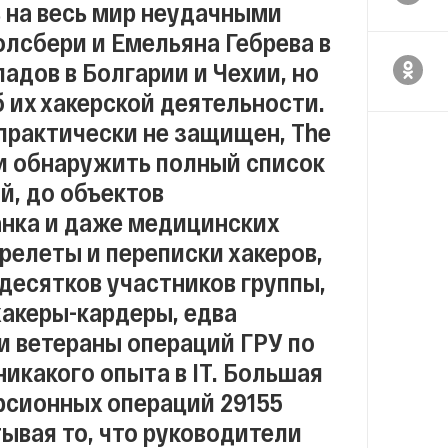
 на весь мир неудачными
лсбери и Емельяна Гебрева в
адов в Болгарии и Чехии, но
б их хакерской деятельности.
 практически не защищен, The
 и обнаружить полный список
й, до объектов
анка и даже медицинских
ерелеты и переписки хакеров,
 десятков участников группы,
акеры-кардеры, едва
и ветераны операций ГРУ по
икакого опыта в IT. Большая
рсионных операций 29155
тывая то, что руководители