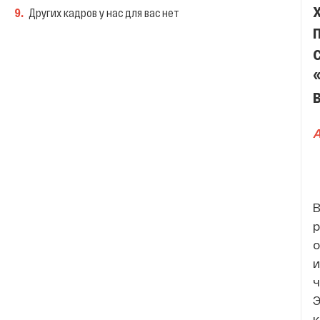
9
.
Других кадров у нас для вас нет
A
В
р
о
и
ч
Э
к