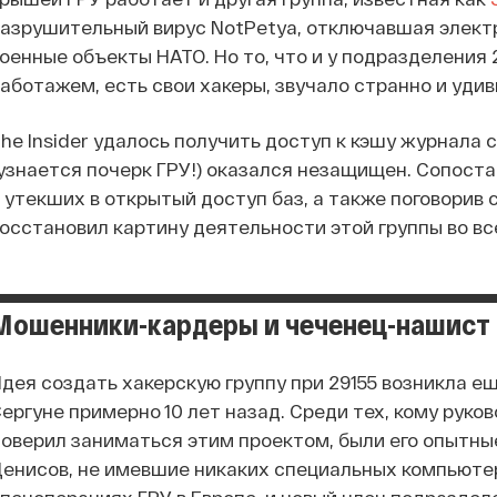
азрушительный вирус NotPetya, отключавшая элект
оенные объекты НАТО. Но то, что и у подразделения
аботажем, есть свои хакеры, звучало странно и удив
he Insider удалось получить доступ к кэшу журнала 
узнается почерк ГРУ!) оказался незащищен. Сопоста
 утекших в открытый доступ баз, а также поговорив 
осстановил картину деятельности этой группы во вс
Мошенники-кардеры и чеченец-нашист
дея создать хакерскую группу при 29155 возникла е
ергуне примерно 10 лет назад. Среди тех, кому руко
оверил заниматься этим проектом, были его опытн
енисов, не имевшие никаких специальных компьюте