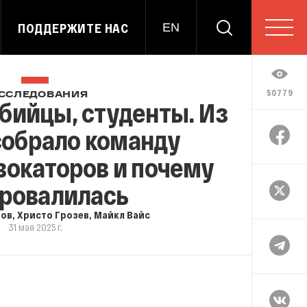
ПОДДЕРЖИТЕ НАС
EN
50779
ССЛЕДОВАНИЯ
бийцы, студенты. Из
собрало команду
вокаторов и почему
провалилась
тов
,
Христо Грозев
,
Майкл Вайс
31 мая 2025 г.