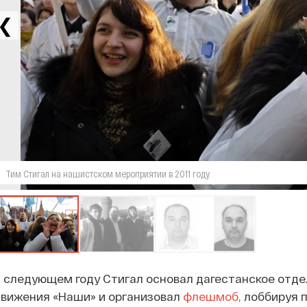
❮
Тим Стигал на нашистском мероприятии в 2011 году
 следующем году Стигал основал дагестанское отд
вижения «Наши» и организовал
флешмоб,
лоббируя 