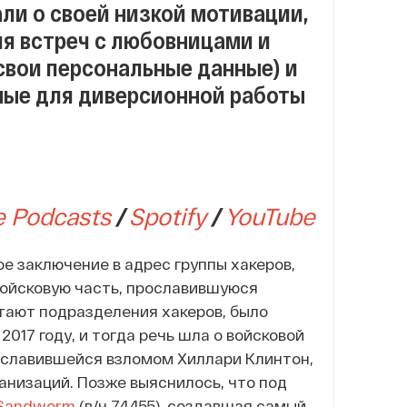
ли о своей низкой мотивации,
я встреч с любовницами и
свои персональные данные) и
ные для диверсионной работы
e Podcasts
/
Spotify
/
YouTube
е заключение в адрес группы хакеров,
войсковую часть, прославившуюся
отают подразделения хакеров, было
 2017 году, и тогда речь шла о войсковой
прославившейся взломом Хиллари Клинтон,
низаций. Позже выяснилось, что под
Sandworm
(в/ч 74455), создавшая самый