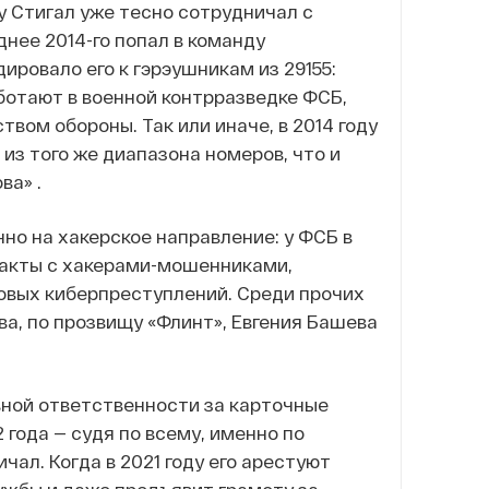
у Стигал уже тесно сотрудничал с
нее 2014-го попал в команду
ровало его к гэрэушникам из 29155:
ботают в военной контрразведке ФСБ,
ом обороны. Так или иначе, в 2014 году
из того же диапазона номеров, что и
ва» .
но на хакерское направление: у ФСБ в
такты с хакерами-мошенниками,
овых киберпреступлений. Среди прочих
ва, по прозвищу «Флинт», Евгения Башева
овной ответственности за карточные
 года — судя по всему, именно по
ал. Когда в 2021 году его арестуют