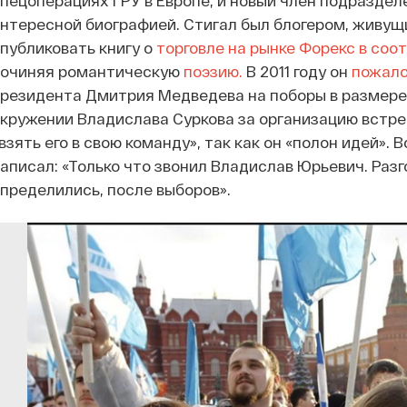
пецоперациях ГРУ в Европе, и новый член подраздел
нтересной биографией. Стигал был блогером, живущи
публиковать книгу о
торговле на рынке Форекс в соо
сочиняя романтическую
поэзию.
В 2011 году он
пожал
резидента Дмитрия Медведева на поборы в размере 
кружении Владислава Суркова за организацию встре
взять его в свою команду», так как он «полон идей».
аписал: «Только что звонил Владислав Юрьевич. Раз
пределились, после выборов».