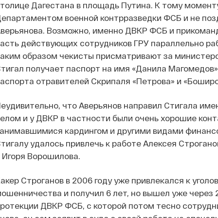
толице Дагестана в площадь Путина. К тому момент
епартаментом военной контрразведки ФСБ и не позд
верьянова. Возможно, именно ДВКР ФСБ и прикоманди
асть действующих сотрудников ГРУ параллельно ра
аким образом чекисты присматривают за министерств
тигал получает паспорт на имя «Данила Магомедов» 
аспорта отравителей Скрипаля «Петрова» и «Боширо
еудивительно, что Аверьянов направил Стигала имен
елом и у ДВКР в частности были очень хорошие кон
анимавшимися кардингом и другими видами финанс
тигалу удалось привлечь к работе Алексея Строгано
 Игоря Ворошилова.
акер Строганов в 2006 году уже привлекался к угол
ошенничества и получил 6 лет, но вышел уже через 2
ротекции ДВКР ФСБ, с которой потом тесно сотруднич