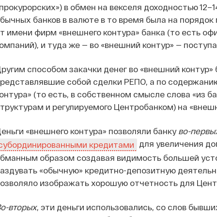
прокурорских») в обмен на векселя доходностью 12–
бычных банков в валюте в то время была на порядок
т имени фирм «внешнего контура» банка (то есть оф
омпаний), и туда же — во «внешний контур» — поступа
ругим способом закачки денег во «внешний контур» 
редставлявшие собой сделки РЕПО, а по содержанию
онтура» (то есть, в собственном смысле слова «из 
труктурам и регулируемого Центробанком) на «внеш
еньги «внешнего контура» позволяли банку
во-первы
для увеличения до
субординированными кредитами
бманным образом создавая видимость большей усто
аздувать «обычную» кредитно-депозитную деятельно
озволяло изображать хорошую отчетность для Цент
о-вторых
, эти деньги использовались, со слов бывш