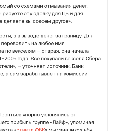
акомый со схемами отмывания денег,
 рисуете эту сделку для ЦБ и для
 а делаете вы совсем другое».
сти, а в выводе денег за границу. Для
о переводить на любое имя
а по векселям — старая, она начала
4–2005 года. Все покупали векселя Сбера
отели», — уточняет источник. Банк
с, а сам зарабатывает на комиссии.
Леонтьев упорно уклонялись от
его прибыль группе «Лайф», упоминая
екста «
ответа ФБК
» мы узнали судьбу