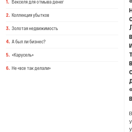
1
.
Векселя для отмыва денег
2
.
Коллекция убытков
3
.
Золотая недвижимость
4
.
А был ли бизнес?
5
.
«Карусель»
6
.
Не «все так делали»
В
у
у