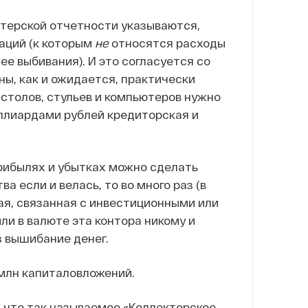
лтерской отчетности указываются,
аций (к которым
не
относятся расходы
ее выбивания). И это согласуется со
аны, как и ожидается, практически
 столов, стульев и компьютеров нужно
ллиардами рублей кредиторская и
прибылях и убытках можно сделать
а если и велась, то во много раз (в
ая, связанная с инвестиционными или
ли в валюте эта контора никому и
з вышибание денег.
 млн капиталовложений.
т, что так называемое «Коллекторское