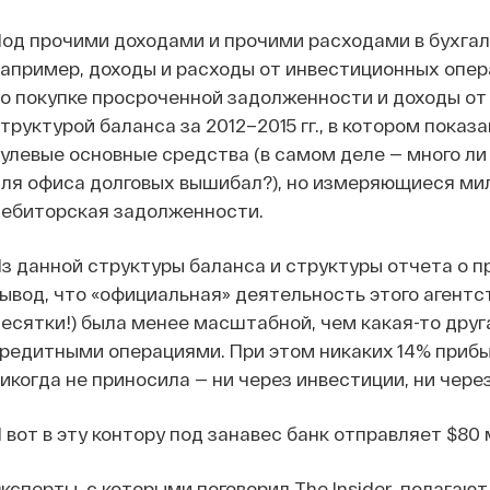
од прочими доходами и прочими расходами в бухга
апример, доходы и расходы от инвестиционных опер
о покупке просроченной задолженности и доходы от 
труктурой баланса за 2012–2015 гг., в котором показ
улевые основные средства (в самом деле — много ли
ля офиса долговых вышибал?), но измеряющиеся ми
ебиторская задолженности.
з данной структуры баланса и структуры отчета о 
ывод, что «официальная» деятельность этого агентств
есятки!) была менее масштабной, чем какая-то друг
редитными операциями. При этом никаких 14% прибы
икогда не приносила — ни через инвестиции, ни чере
 вот в эту контору под занавес банк отправляет $80
ксперты, с которыми поговорил The Insider, полагаю