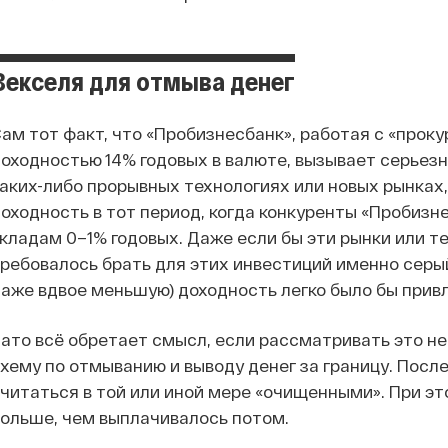
Векселя для отмыва денег
ам тот факт, что «Пробизнесбанк», работая с «проку
оходностью 14% годовых в валюте, вызывает серьезны
аких-либо прорывных технологиях или новых рынках
оходность в тот период, когда конкуренты «Пробиз
кладам 0–1% годовых. Даже если бы эти рынки или т
ребовалось брать для этих инвестиций именно серый
аже вдвое меньшую) доходность легко было бы прив
ато всё обретает смысл, если рассматривать это не
хему по отмыванию и выводу денег за границу. Посл
читаться в той или иной мере «очищенными». При эт
ольше, чем выплачивалось потом.