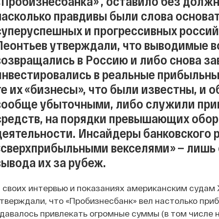
«Пробизнесбанка» , оставило без должн
насколько правдивы были слова основат
суперуспешных и прогрессивных россий
Леонтьев утверждали, что выводимые в
возвращались в Россию и либо снова за
инвестировались в реальные прибыльные
те их «бизнесы», что были известны, и 
вообще убыточными, либо служили при
средств, на порядки превышающих обо
деятельности. Инсайдеры банковского р
«сверхприбыльными векселями» — лишь 
вывода их за рубеж.
 своих интервью и показаниях американским судам 
тверждали, что «Пробизнесбанк» вел настолько при
давалось привлекать огромные суммы (в том числе н