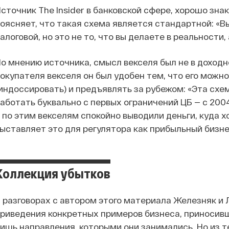
сточник The Insider в банковской сфере, хорошо зн
оясняет, что такая схема является стандартной: «Вы
алоговой, но это не то, что вы делаете в реальности,
о мнению источника, смысл векселя был не в доходно
окупателя векселя он был удобен тем, что его можн
индоссировать) и предъявлять за рубежом: «Эта схем
аботать буквально с первых ограничений ЦБ — с 200
 по этим векселям спокойно выводили деньги, куда х
ыставляет это для регулятора как прибыльный бизне
Коллекция убытков
 разговорах с автором этого материала Железняк и 
риведения конкретных примеров бизнеса, приносивш
ишь направления, которыми они занимались. Но из т