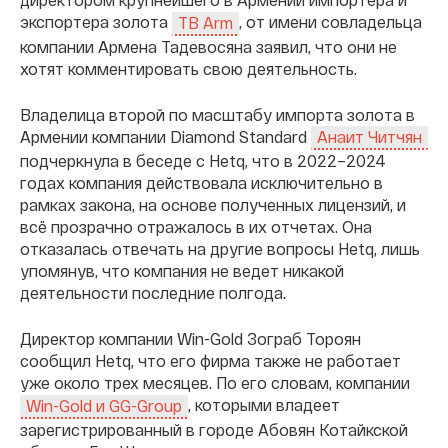
экспортера золота
, от имени совладельца
TB Arm
компании Армена Тадевосяна заявил, что они не
хотят комментировать свою деятельность.
Владелица второй по масштабу импорта золота в
Армении компании Diamond Standard
Анаит Читчян
подчеркнула в беседе с Hetq, что в 2022–2024
годах компания действовала исключительно в
рамках закона, на основе полученных лицензий, и
всё прозрачно отражалось в их отчетах. Она
отказалась отвечать на другие вопросы Hetq, лишь
упомянув, что компания не ведет никакой
деятельности последние полгода.
Директор компании Win-Gold Зограб Тороян
сообщил Hetq, что его фирма также не работает
уже около трех месяцев. По его словам, компании
, которыми владеет
Win-Gold и GG-Group
зарегистрированный в городе Абовян Котайкской