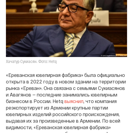
Хачатур Сукиасян. Фото: Hetq
«Ереванская ювелирная фабрика» была официально
открыта в 2022 году в новом здании на территории
рынка «Ереван». Она связана с семьями Сукиасянов
и Авагянов — последние занимались ювелирным
бизнесом в России. Hetq
выяснил
, что компания
реэкспортирует из Армении крупные партии
ювелирных изделий российского происхождения,
выдавая их за произведенные в Армении. По всей
видимости, «Ереванская ювелирная фабрика»