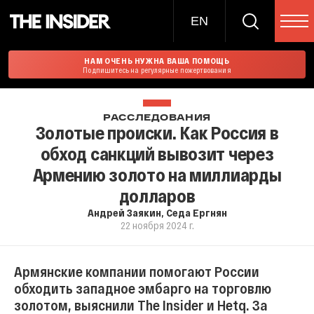
EN
НАМ ОЧЕНЬ НУЖНА ВАША ПОМОЩЬ
Подпишитесь на регулярные пожертвования
РАССЛЕДОВАНИЯ
Золотые происки. Как Россия в
обход санкций вывозит через
Армению золото на миллиарды
долларов
Андрей Заякин
,
Седа Ергнян
22 ноября 2024 г.
Армянские компании помогают России
обходить западное эмбарго на торговлю
золотом, выяснили The Insider и Hetq. За