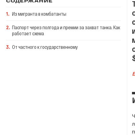
СОДЕРЖАНИЕ
1
.
Из мигранта в комбатанты
2
.
Паспорт через полгода и премии за захват танка. Как
работает схема
3
.
От частного к государственному
Ч
л
п