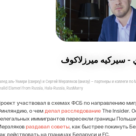
алед аль-'Амири (сверху) и Сергей Мерзляков (внизу) — партнеры и коллеги по M
halid Elameri from Russia, Hala-Russia, RusMarry
роект участвовал в схемах ФСБ по направлению миг
Финляндию, о чем
делал расследование
The Insider. 
елегальных иммигрантов пересекли границы Польши 
Мерзляков
раздавал советы
, как быстрее покинуть Б
ак действовать на границах Беларуси и ЕС.