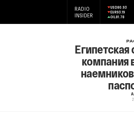
USD
80.93
RADIO
EUR
93.19
INSIDER
OIL
81.78
РА
Египетская 
компания 
наемников 
паспо
А
2