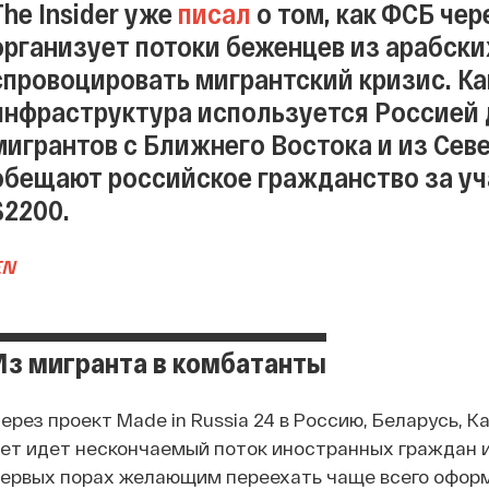
The Insider уже
писал
о том, как ФСБ че
организует потоки беженцев из арабских
спровоцировать мигрантский кризис. Как
инфраструктура используется Россией 
мигрантов с Ближнего Востока и из Се
обещают российское гражданство за уча
$2200.
EN
Из мигранта в комбатанты
ерез проект Made in Russia 24 в Россию, Беларусь, Ка
ет идет нескончаемый поток иностранных граждан и
ервых порах желающим переехать чаще всего оформ