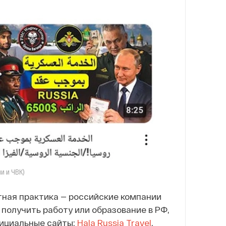
и и ЧВК)
тная практика — российские компании
получить работу или образование в РФ,
фициальные сайты:
Hala Russia Travel
,